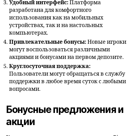
Удобный интерфейс:
Платформа
разработана для комфортного
использования как на мобильных
устройствах, так и на настольных
компьютерах.
Привлекательные бонусы:
Новые игроки
могут воспользоваться различными
акциями и бонусами на первом депозите.
Круглосуточная поддержка:
Пользователи могут обращаться в службу
поддержки в любое время суток с любыми
вопросами.
Бонусные предложения и
акции