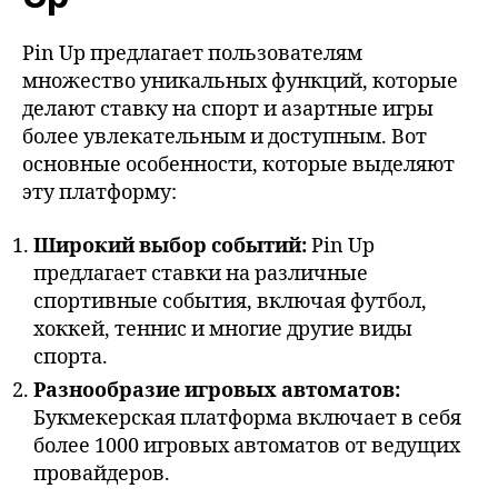
Pin Up предлагает пользователям
множество уникальных функций, которые
делают ставку на спорт и азартные игры
более увлекательным и доступным. Вот
основные особенности, которые выделяют
эту платформу:
Широкий выбор событий:
Pin Up
предлагает ставки на различные
спортивные события, включая футбол,
хоккей, теннис и многие другие виды
спорта.
Разнообразие игровых автоматов:
Букмекерская платформа включает в себя
более 1000 игровых автоматов от ведущих
провайдеров.