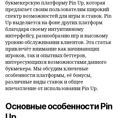
букмекерскую платформу Pin Up, которая
предлагает своим пользователям широкий
спектр возможностей для игры и ставок. Pin
Up выделяется на фоне других платформ
благодаря своему интуитивному
интерфейсу, разнообразию игр и высокому
уровню обслуживания клиентов. Эта статья
привлечёт внимание как начинающих
игроков, так и опытных беттеров,
интересующихся возможностями данного
букмекера. Мы обсудим ключевые
особенности платформы, её бонусы,
различные виды ставок и общее
впечатление от использования Pin Up.
Основные особенности Pin
Up