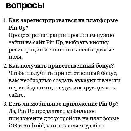
вопросы
Как зарегистрироваться на платформе
Pin Up?
Процесс регистрации прост: вам нужно
зайти на сайт Pin Up, выбрать кнопку
регистрации и заполнить необходимые
поля.
Как получить приветственный бонус?
Чтобы получить приветственный бонус,
вам необходимо создать аккаунт и внести
первый депозит, следуя инструкциям на
сайте.
Есть ли мобильное приложение Pin Up?
Да, Pin Up предлагает мобильное
приложение для устройств на платформе
iOS и Android, что позволяет удобно