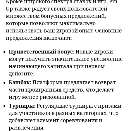
Кроме широкого спектра ставок и игр, Pin
Up также радует своих пользователей
множеством бонусных предложений,
которые позволяют максимально
использовать ваш игровой опыт. Основные
предложения включают:
Приветственный бонус:
Новые игроки
могут получить значительное увеличение
начинающего капитала при первом
депозите.
Кэшбэк:
Платформа предлагает возврат
части проигранных средств, что делает
игру менее рискованной.
Турниры:
Регулярные турниры с призами
для участников в разных категориях, что
добавляет элемент соревнования и
развлечения.