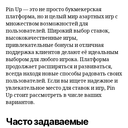
Pin Up — это не просто букмекерская
платформа, но и целый мир азартных игр с
множеством возможностей для
пользователей. Широкий выбор ставок,
высококачественные игры,
привлекательные бонусы и отличная
поддержка клиентов делают её идеальным
выбором для любого игрока. Платформа
продолжает расширяться и развиваться,
всегда находя новые способы радовать своих
пользователей. Если вы ищете надежное и
увлекательное место для ставок и игр, Pin
Up стоит рассмотреть в числе ваших
вариантов.
Часто задаваемые