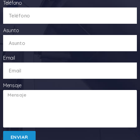
Teléfono
Asunto
Email
Mensaje
ENVIAR