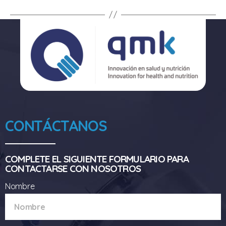
CONTÁCTANOS
COMPLETE EL SIGUIENTE FORMULARIO PARA
CONTACTARSE CON NOSOTROS
Nombre