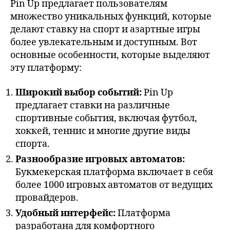
Pin Up предлагает пользователям
множество уникальных функций, которые
делают ставку на спорт и азартные игры
более увлекательным и доступным. Вот
основные особенности, которые выделяют
эту платформу:
Широкий выбор событий:
Pin Up
предлагает ставки на различные
спортивные события, включая футбол,
хоккей, теннис и многие другие виды
спорта.
Разнообразие игровых автоматов:
Букмекерская платформа включает в себя
более 1000 игровых автоматов от ведущих
провайдеров.
Удобный интерфейс:
Платформа
разработана для комфортного