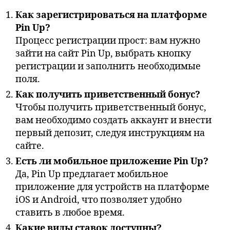
Как зарегистрироваться на платформе
Pin Up?
Процесс регистрации прост: вам нужно
зайти на сайт Pin Up, выбрать кнопку
регистрации и заполнить необходимые
поля.
Как получить приветственный бонус?
Чтобы получить приветственный бонус,
вам необходимо создать аккаунт и внести
первый депозит, следуя инструкциям на
сайте.
Есть ли мобильное приложение Pin Up?
Да, Pin Up предлагает мобильное
приложение для устройств на платформе
iOS и Android, что позволяет удобно
ставить в любое время.
Какие виды ставок доступны?