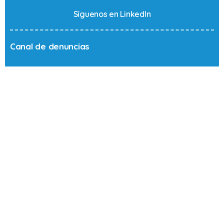
Síguenos en LinkedIn
Canal de denuncias