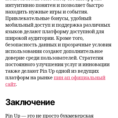
интуитивно понятен и позволяет быстро
находить нужные игры и события.
Привлекательные бонусы, удобный
мобильный доступ и поддержка различных
языков делают платформу доступной для
широкой аудитории. Кроме того,
безопасность данных и прозрачные условия
использования создают дополнительное
доверие среди пользователей. Стратегия
постоянного улучшения услуг и инновации
также делают Pin Up одной из ведущих
платформ на рынке
пин ап официальный
сайт
.
Заключение
Pin Up — это не просто букмекерская