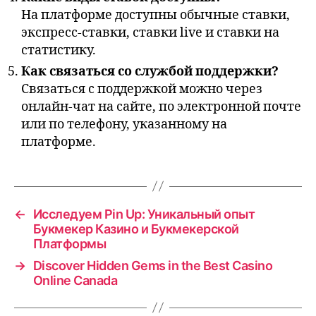
На платформе доступны обычные ставки,
экспресс-ставки, ставки live и ставки на
статистику.
Как связаться со службой поддержки?
Связаться с поддержкой можно через
онлайн-чат на сайте, по электронной почте
или по телефону, указанному на
платформе.
←
Исследуем Pin Up: Уникальный опыт
Букмекер Казино и Букмекерской
Платформы
→
Discover Hidden Gems in the Best Casino
Online Canada