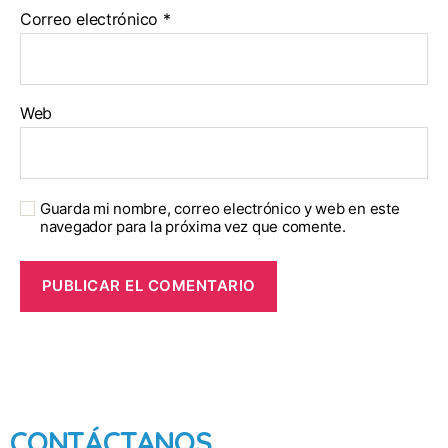
Correo electrónico
*
Web
Guarda mi nombre, correo electrónico y web en este
navegador para la próxima vez que comente.
CONTÁCTANOS