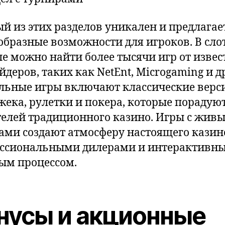
й из этих разделов уникален и предлагае
образные возможности для игроков. В сл
ле можно найти более тысячи игр от изве
йдеров, таких как NetEnt, Microgaming и д
льные игры включают классические верс
жека, рулетки и покера, которые порадую
елей традиционного казино. Игры с жив
ами создают атмосферу настоящего казин
ссиональными дилерами и интерактивн
ым процессом.
нусы и акционные