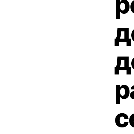
р
д
д
р
с