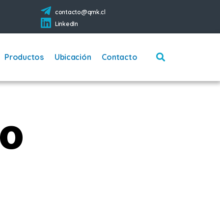
contacto@qmk.cl
LinkedIn
Productos
Ubicación
Contacto
о