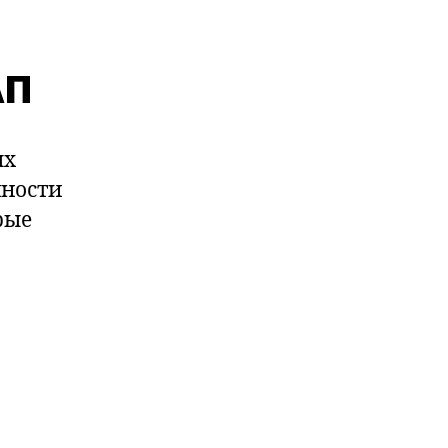
Ап
ых
нности
рые