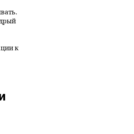
вать.
едрый
ации к
и