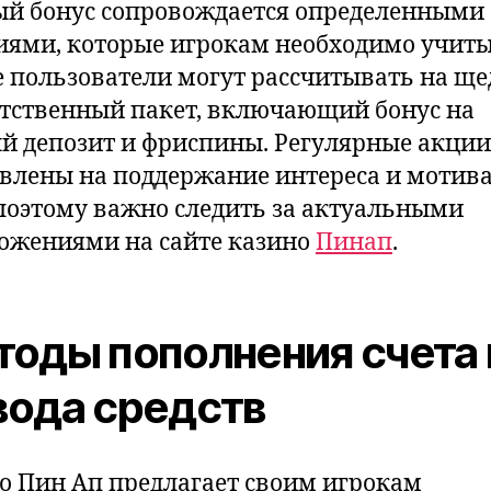
й бонус сопровождается определенными
иями, которые игрокам необходимо учиты
 пользователи могут рассчитывать на щ
тственный пакет, включающий бонус на
й депозит и фриспины. Регулярные акции
влены на поддержание интереса и мотив
 поэтому важно следить за актуальными
ожениями на сайте казино
Пинап
.
оды пополнения счета 
вода средств
о Пин Ап предлагает своим игрокам