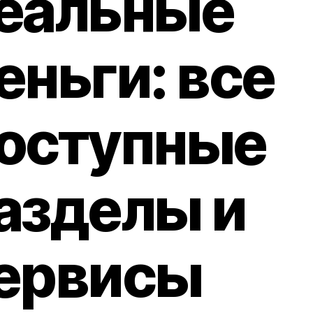
еальные
еньги: все
оступные
азделы и
ервисы