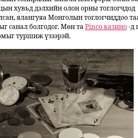
цын хувьд дэлхийн олон орны тоглогчдод
лсан, ялангуяа Монголын тоглогчиддоо та
ыг санал болгодог. Мөн та
Pinco казино
-д
омыг туршиж үзээрэй.