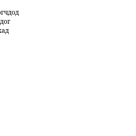
огчдод
дог
хад