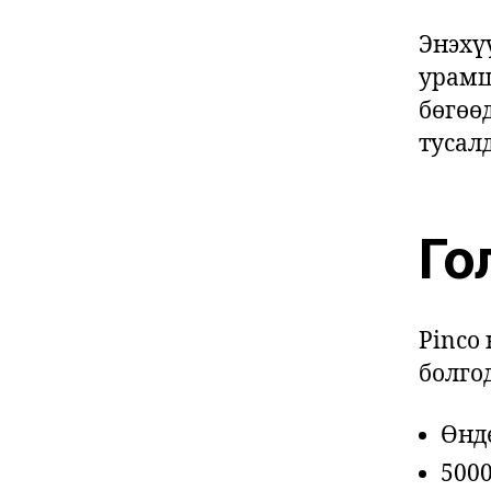
Энэхүү
урамш
бөгөө
тусалд
Го
Pinco
болго
Өнд
5000