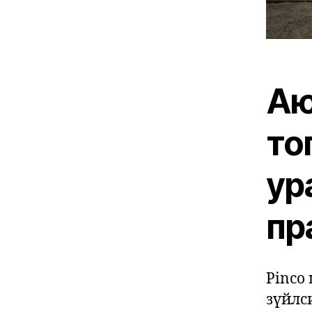
Аю
то
ур
пр
Pinco
зүйлс