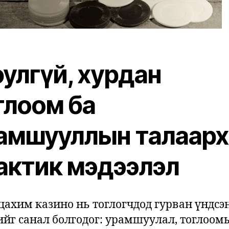
улгүй, хурдан
глоом ба
амшууллын талаарх
актик мэдээлэл
 цахим казино нь тоглогчдод гурван үндсэ
ийг санал болгодог: урамшуулал, тоглоом