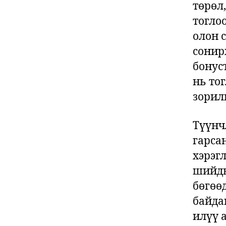
төрөл,
тогло
олон 
сонир
бонус
нь то
зорил
Түүнч
гарса
хэрэг
шийдв
бөгөө
байда
илүү 