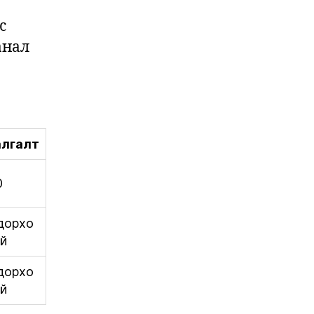
с
анал
лгалт
0
дорхо
үй
дорхо
үй