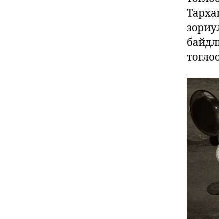
Тарха
зориу
байдл
тогло