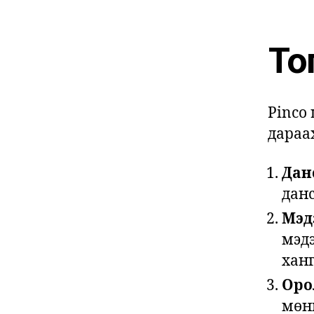
То
Pinco
дараа
Данс
данс
Мэд
мэд
ханг
Оро
мөн