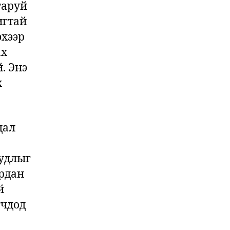
гаруй
игтай
эхээр
ах
. Энэ
х
дал
уудлыг
урдан
й
гчдод