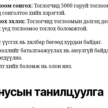
лоом сонгох:
Тоглогчид 5000 гаруй тогло
 сонголтоо хийх хэрэгтэй.
лох эхлэх:
Тоглогчид тоглоомын дэлгэц дэ
 үед тоглоомоо тоглох боломжтой.
 үүсгэх нь хялбар бөгөөд хурдан байдаг.
ээллийг баталгаажуулах нь аюулгүй байд
гдүүлнэ.
т хийх боломж нь олон янз.
нусын танилцуулга