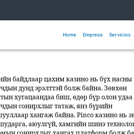
Home
Empresa
Servicios
ийн байдлаар цахим казино нь бүх насны
гчдын дунд эрэлттэй болж байна. Зөвхөн
тын хугацаандаа биш, өдөр бүр олон удаа
гчдын сонирхлыг татаж, янз бүрийн
ууллаар хангаж байна. Pinco казино нь эн
 шударга, аюулгүй, хамгийн шинэ техноло
омын сонирхлыг хангах платформ болж ба