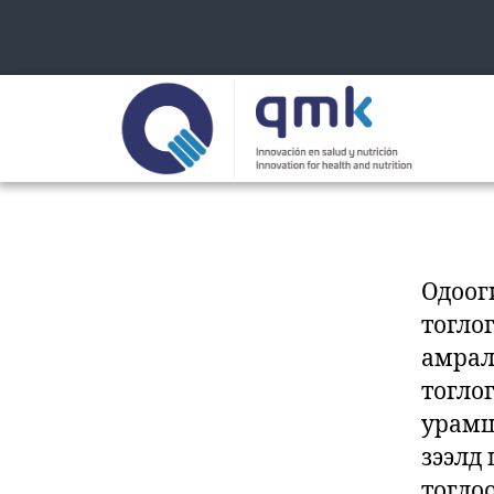
Одоог
тогло
амрал
тогло
урамш
зээлд
тогло