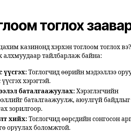
глоом тоглох заава
 цахим казинонд хэрхэн тоглоом тоглох вэ
х алхмуудаар тайлбарлаж байна:
 үүсгэх:
Тоглогчид өөрийн мэдээллээ ору
 үүсгэх хэрэгтэй.
ээлэл баталгаажуулах:
Хэрэглэгчийн
ээллийг баталгаажуулж, аюулгүй байдлыг
ах зорилгоор.
лт хийх:
Тоглогчид өөрсдийн сонгосон ар
гө оруулах боломжтой.