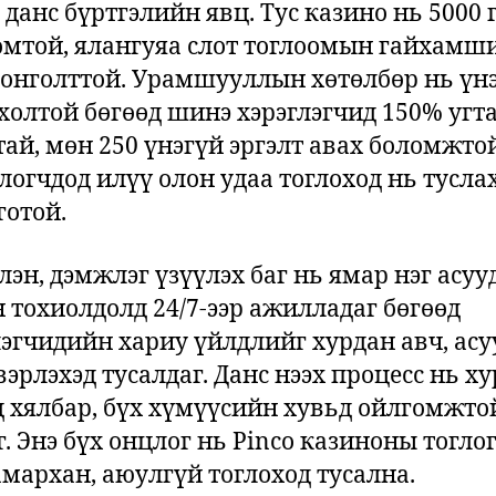
 данс бүртгэлийн явц. Тус казино нь 5000 
омтой, ялангуяа слот тоглоомын гайхамш
сонголттой. Урамшууллын хөтөлбөр нь үн
холтой бөгөөд шинэ хэрэглэгчид 150% угт
тай, мөн 250 үнэгүй эргэлт авах боломжтой
глогчдод илүү олон удаа тоглоход нь тусла
готой.
лэн, дэмжлэг үзүүлэх баг нь ямар нэг асуу
н тохиолдолд 24/7-ээр ажилладаг бөгөөд
лэгчидийн хариу үйлдлийг хурдан авч, ас
эрлэхэд тусалдаг. Данс нээх процесс нь х
д хялбар, бүх хүмүүсийн хувьд ойлгомжто
г. Энэ бүх онцлог нь Pinco казиноны тогло
амархан, аюулгүй тоглоход тусална.