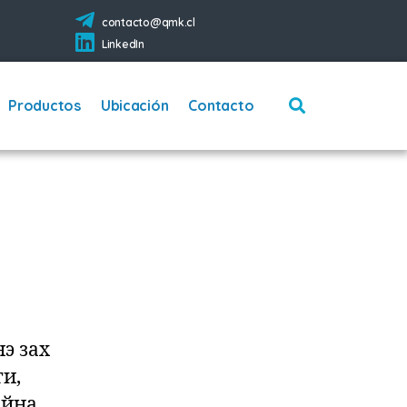
contacto@qmk.cl
LinkedIn
Productos
Ubicación
Contacto
э зах
ги,
йна.