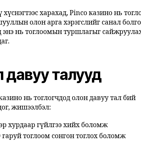
 хүснэгтээс харахад, Pinco казино нь тогл
ууллын олон арга хэрэгслийг санал болго
д энэ нь тоглоомын туршлагыг сайжруула
аг.
л давуу талууд
 казино нь тоглогчдод олон давуу тал бий
дог, жишээлбэл:
өр хурдаар гүйлгээ хийх боломж
 гаруй тоглоом сонгон тоглох боломж