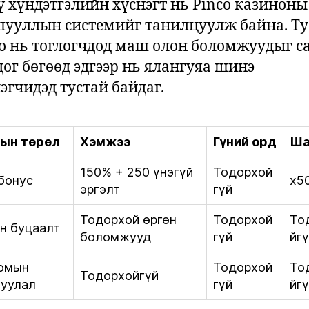
ү хүндэтгэлийн хүснэгт нь Pinco казиноны
ууллын системийг танилцуулж байна. Ту
о нь тоглогчдод маш олон боломжуудыг с
дог бөгөөд эдгээр нь ялангуяа шинэ
эгчидэд тустай байдаг.
ын төрөл
Хэмжээ
Гүний орд
Ша
150% + 250 үнэгүй
Тодорхой
 бонус
x5
эргэлт
гүй
Тодорхой өргөн
Тодорхой
То
н буцаалт
боломжууд
гүй
йг
омын
Тодорхой
То
Тодорхойгүй
уулал
гүй
йг