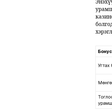
Энэхү
урамш
казин
болго
хэрэгл
Бонус
Угтах
Мөнгө
Тогло
урамш