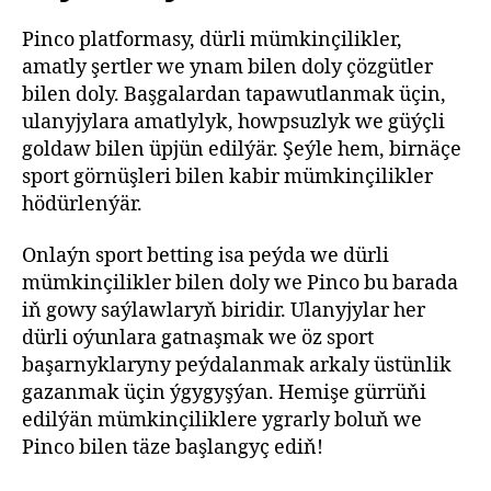
Pinco platformasy, dürli mümkinçilikler,
amatly şertler we ynam bilen doly çözgütler
bilen doly. Başgalardan tapawutlanmak üçin,
ulanyjylara amatlylyk, howpsuzlyk we güýçli
goldaw bilen üpjün edilýär. Şeýle hem, birnäçe
sport görnüşleri bilen kabir mümkinçilikler
hödürlenýär.
Onlaýn sport betting isa peýda we dürli
mümkinçilikler bilen doly we Pinco bu barada
iň gowy saýlawlaryň biridir. Ulanyjylar her
dürli oýunlara gatnaşmak we öz sport
başarnyklaryny peýdalanmak arkaly üstünlik
gazanmak üçin ýgygyşýan. Hemişe gürrüňi
edilýän mümkinçiliklere ygrarly boluň we
Pinco bilen täze başlangyç ediň!