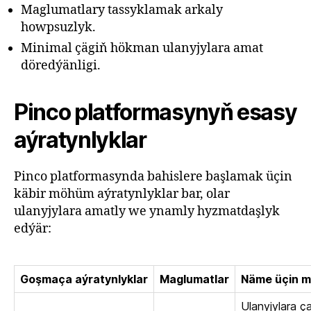
Maglumatlary tassyklamak arkaly
howpsuzlyk.
Minimal çägiň hökman ulanyjylara amat
döredýänligi.
Pinco platformasynyň esasy
aýratynlyklar
Pinco platformasynda bahislere başlamak üçin
käbir möhüm aýratynlyklar bar, olar
ulanyjylara amatly we ynamly hyzmatdaşlyk
edýär:
Goşmaça aýratynlyklar
Maglumatlar
Näme üçin 
Ulanyjylara ç