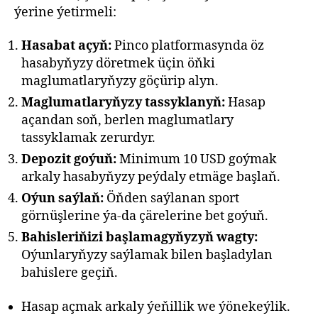
ýerine ýetirmeli:
Hasabat açyň:
Pinco platformasynda öz
hasabyňyzy döretmek üçin öňki
maglumatlaryňyzy göçürip alyn.
Maglumatlaryňyzy tassyklanyň:
Hasap
açandan soň, berlen maglumatlary
tassyklamak zerurdyr.
Depozit goýuň:
Minimum 10 USD goýmak
arkaly hasabyňyzy peýdaly etmäge başlaň.
Oýun saýlaň:
Öňden saýlanan sport
görnüşlerine ýa-da çärelerine bet goýuň.
Bahisleriňizi başlamagyňyzyň wagty:
Oýunlaryňyzy saýlamak bilen başladylan
bahislere geçiň.
Hasap açmak arkaly ýeňillik we ýönekeýlik.