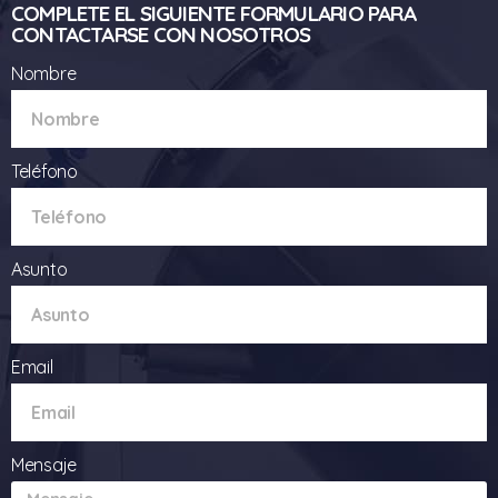
COMPLETE EL SIGUIENTE FORMULARIO PARA
CONTACTARSE CON NOSOTROS
Nombre
Teléfono
Asunto
Email
Mensaje