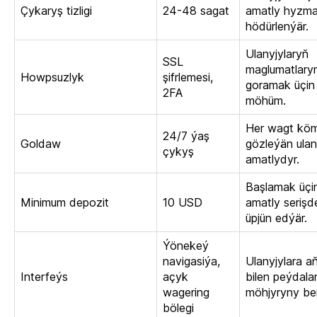
Çykaryş tizligi
24-48 sagat
amatly hyzma
hödürlenýär.
Ulanyjylaryň
SSL
maglumatlary
Howpsuzlyk
şifrlemesi,
goramak üçin
2FA
möhüm.
Her wagt kö
24/7 ýaş
Goldaw
gözleýän ulan
çykyş
amatlydyr.
Başlamak üçi
Minimum depozit
10 USD
amatly serişde
üpjün edýär.
Ýönekeý
navigasiýa,
Ulanyjylara a
Interfeýs
açyk
bilen peýdala
wagering
möhjyryny ber
bölegi