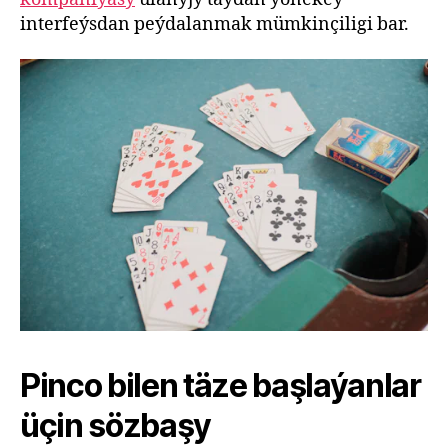
interfeýsdan peýdalanmak mümkinçiligi bar.
Pinco bilen täze başlaýanlar
üçin sözbaşy