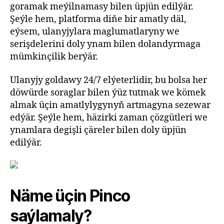
goramak meýilnamasy bilen üpjün edilýär.
Şeýle hem, platforma diňe bir amatly däl,
eýsem, ulanyjylara maglumatlaryny we
serişdelerini doly ynam bilen dolandyrmaga
mümkinçilik berýär.
Ulanyjy goldawy 24/7 elýeterlidir, bu bolsa her
döwürde soraglar bilen ýüz tutmak we kömek
almak üçin amatlylygynyň artmagyna sezewar
edýär. Şeýle hem, häzirki zaman çözgütleri we
ynamlara degişli çäreler bilen doly üpjün
edilýär.
Näme üçin Pinco
saýlamaly?