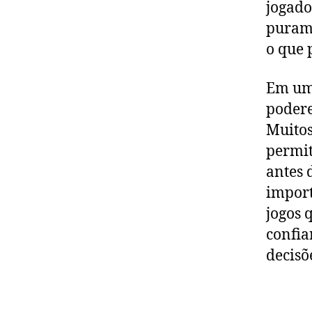
jogado
purame
o que 
Em um 
podere
Muitos
permit
antes 
import
jogos 
confia
decisõ