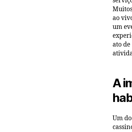
serviç
Muitos
ao viv
um eve
experi
ato de
ativid
A i
hab
Um dos
cassin