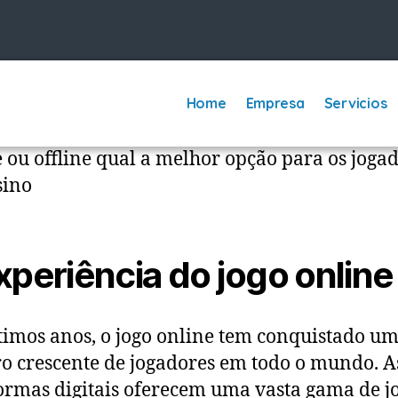
Home
Empresa
Servicios
 ou offline qual a melhor opção para os joga
sino
xperiência do jogo online
timos anos, o jogo online tem conquistado u
 crescente de jogadores em todo o mundo. A
ormas digitais oferecem uma vasta gama de j