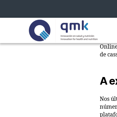
Online
de cas
A e
Nos úl
número
plataf