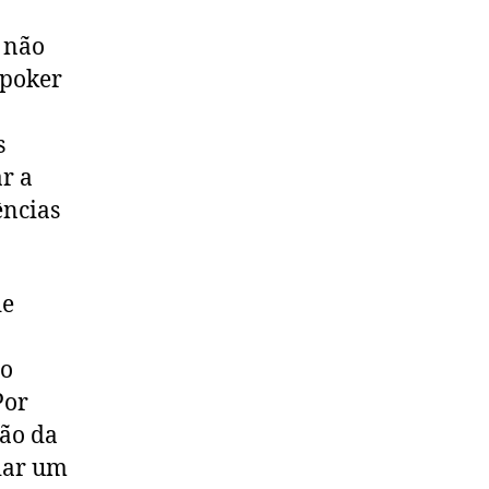
 não
 poker
s
ar a
ências
de
 o
Por
tão da
iar um