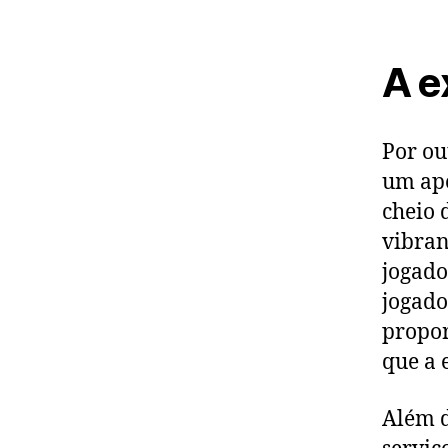
A e
Por ou
um ape
cheio 
vibran
jogado
jogado
propor
que a 
Além d