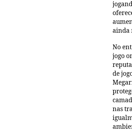
jogand
oferec
aument
ainda 
No ent
jogo o
reputa
de jog
Megari
proteg
camada
nas tr
igualm
ambien