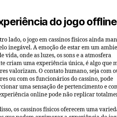
xperiência do jogo offline
tro lado, o jogo em cassinos físicos ainda ma
lo inegável. A emoção de estar em um ambi
de vida, onde as luzes, os sons e a atmosfera
te criam uma experiência única, é algo que 
res valorizam. O contato humano, seja com o
res ou com os funcionários do cassino, pode
cionar uma sensação de pertencimento e co
experiência online pode não replicar totalme
isso, os cassinos físicos oferecem uma varie