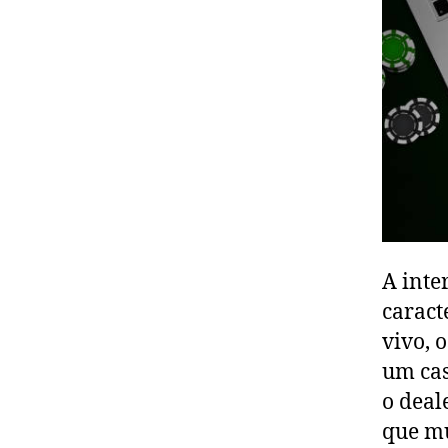
A inte
caract
vivo, 
um cas
o deal
que mu