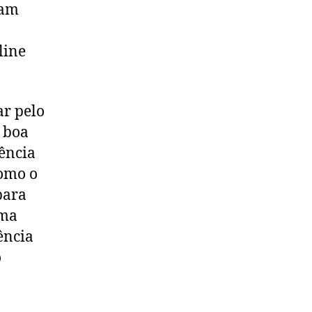
mam
line
ar pelo
m boa
ência
como o
para
uma
ência
o