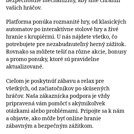
bezpečnostné mechanizmy, aby sme chránili
vašich hráčov.
Platforma ponúka rozmanité hry, od klasických
automatov po interaktívne stolové hry a živé
hranie s krupiérmi. U nás nájdete všetko, čo
potrebujete pre nezabudnuteľný herný zážitok.
Rovnako sa môžete tešiť na rôzne akcie, bonusy
a promo ponuky, ktoré sú pravidelne
aktualizované.
Cieľom je poskytnúť zábavu a relax pre
všetkých, od začiatočníkov po skúsených
hráčov. Naša zákaznícka podpora je vždy
pripravená vám pomôcť s akýmikoľvek
otázkami alebo problémami. Pripojte sa k nám
a objavte, ako môže byť online hranie
zábavným a bezpečným zážitkom.