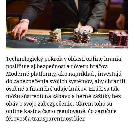
Technologický pokrok v oblasti online hrania
posilňuje aj bezpečnosť a dôveru hráčov.
Moderné platformy, ako napríklad , investujú
do zabezpečenia svojich systémov, aby chránili
osobné a finančné údaje hráčov. Hráči sa tak
môžu sústrediť na zábavu a herné zážitky bez
obáv o svoje zabezpečenie. Okrem toho sú
online kasína často regulované, čo zaručuje
férovosť a transparentnosť hier.