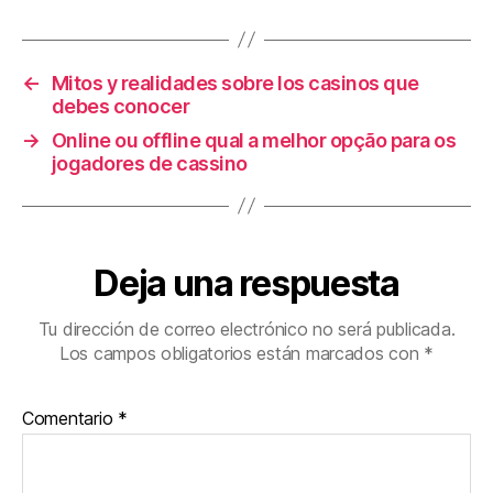
←
Mitos y realidades sobre los casinos que
debes conocer
→
Online ou offline qual a melhor opção para os
jogadores de cassino
Deja una respuesta
Tu dirección de correo electrónico no será publicada.
Los campos obligatorios están marcados con
*
Comentario
*