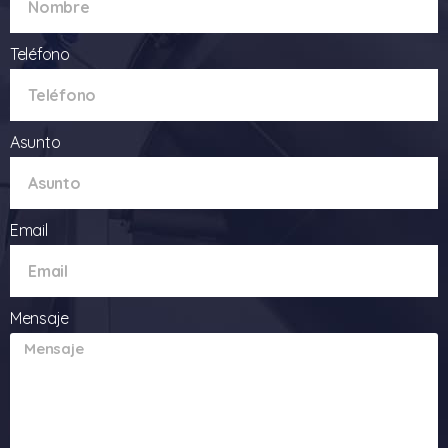
Teléfono
Asunto
Email
Mensaje