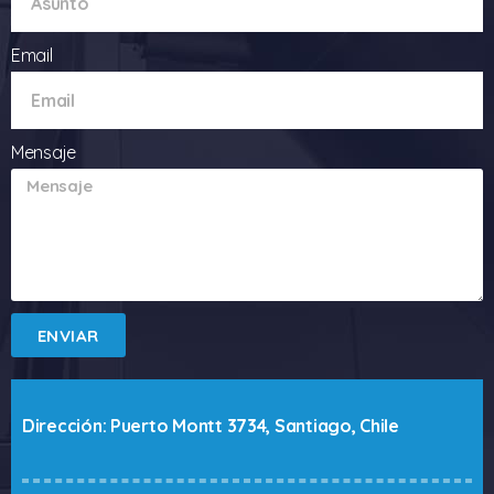
Email
Mensaje
ENVIAR
Dirección: Puerto Montt 3734, Santiago, Chile