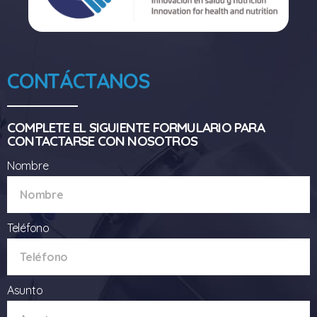
CONTÁCTANOS
COMPLETE EL SIGUIENTE FORMULARIO PARA
CONTACTARSE CON NOSOTROS
Nombre
Teléfono
Asunto