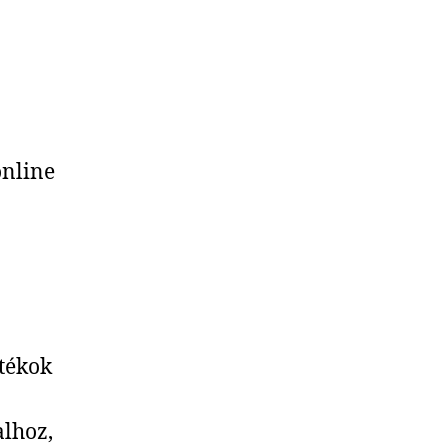
online
átékok
alhoz,