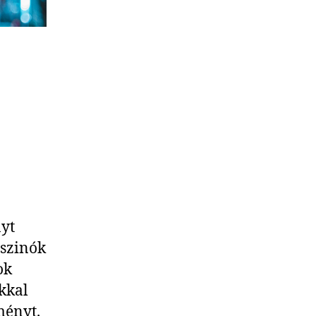
nyt
aszinók
ok
kkal
ményt.