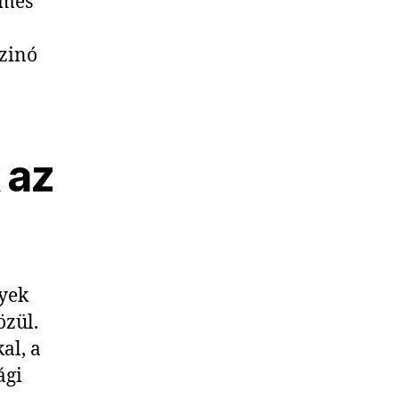
emes
szinó
 az
lyek
özül.
al, a
ági