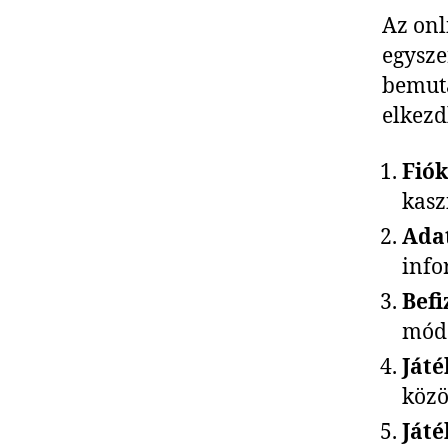
Az onl
egysze
bemuta
elkezd
Fiók
kasz
Adat
info
Befi
módsz
Játé
közö
Játé