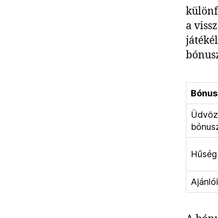
különf
a viss
játéké
bónusz
Bónus
Üdvöz
bónus
Hűség
Ajánló