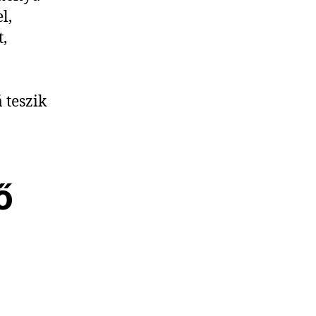
l,
t,
 teszik
ő