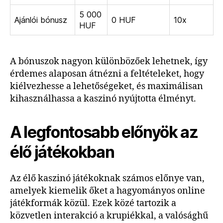
5 000
Ajánlói bónusz
0 HUF
10x
HUF
A bónuszok nagyon különbözőek lehetnek, így
érdemes alaposan átnézni a feltételeket, hogy
kiélvezhesse a lehetőségeket, és maximálisan
kihasználhassa a kaszinó nyújtotta élményt.
A legfontosabb előnyök az
élő játékokban
Az élő kaszinó játékoknak számos előnye van,
amelyek kiemelik őket a hagyományos online
játékformák közül. Ezek közé tartozik a
közvetlen interakció a krupiékkal, a valósághű