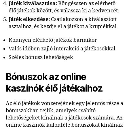
Játék kiválasztása:
Böngésszen az elérhető
élő játékok között, és válassza ki a kedvencét.
Játék elkezdése:
Csatlakozzon a kiválasztott
asztalhoz, és kezdje el a játékot a krupiékkal.
Könnyen elérhető játékok bármikor
Valós időben zajló interakció a játékosokkal
Széles bónusz lehetőségek
Bónuszok az online
kaszinók élő játékaihoz
Az élő játékok vonzerejének egy jelentős része a
bónuszokban rejlik, amelyek csábító
lehetőségeket kínálnak a játékosok számára. Az
online kaszinók különféle bónuszokat kínálnak