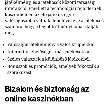
játékélmény, és a játékosok közötti társasági
interakció. Emellett a technológiai fejlődésnek
köszönhetően az élő játékok egyre
valóságosabbá válnak, lehetővé téve a játékosok
számára, hogy a legjobb élményt tapasztalják
meg.
Valósághű játékélmény a valós krupiékkal
Interaktív lehetőségek más játékosokkal
Széles választék a különböző játékokból
Bónuszok és promóciók, amelyek fokozzák a
szórakozást
Bizalom és biztonság az
online kaszinókban