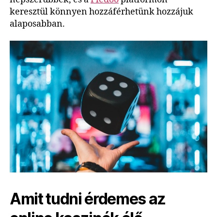
keresztül könnyen hozzáférhetünk hozzájuk
alaposabban.
Amit tudni érdemes az