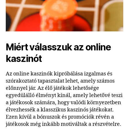
Miért válasszuk az online
kaszinót
Az online kaszinók kipróbálása izgalmas és
szórakoztató tapasztalat lehet, amely számos
előnnyel jár. Az élő játékok lehetősége
egyedülálló élményt kínál, amely lehetővé teszi
a játékosok számára, hogy valódi környezetben
élvezhessék a klasszikus kaszinós játékokat.
Ezen kívül a bónuszok és promóciók révén a
játékosok még inkább motiváltak a részvételre.