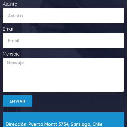
Asunto
Email
Mensaje
ENVIAR
Dirección: Puerto Montt 3734, Santiago, Chile