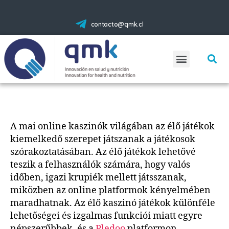
contacto@qmk.cl
A mai online kaszinók világában az élő játékok
kiemelkedő szerepet játszanak a játékosok
szórakoztatásában. Az élő játékok lehetővé
teszik a felhasználók számára, hogy valós
időben, igazi krupiék mellett játsszanak,
miközben az online platformok kényelmében
maradhatnak. Az élő kaszinó játékok különféle
lehetőségei és izgalmas funkciói miatt egyre
népszerűbbek, és a
Pledoo
platformon