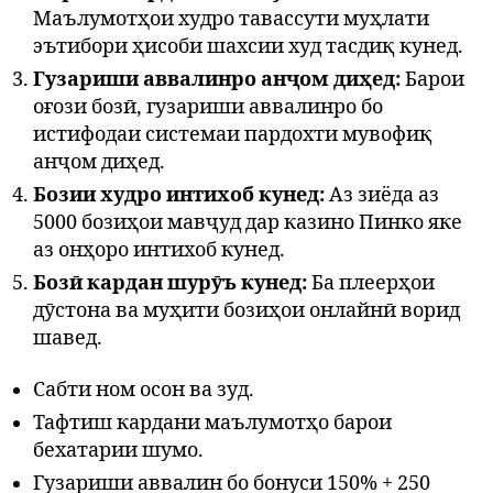
Маълумотҳои худро тавассути муҳлати
эътибори ҳисоби шахсии худ тасдиқ кунед.
Гузариши аввалинро анҷом диҳед:
Барои
оғози бозӣ, гузариши аввалинро бо
истифодаи системаи пардохти мувофиқ
анҷом диҳед.
Бозии худро интихоб кунед:
Аз зиёда аз
5000 бозиҳои мавҷуд дар казино Пинко яке
аз онҳоро интихоб кунед.
Бозӣ кардан шурӯъ кунед:
Ба плеерҳои
дӯстона ва муҳити бозиҳои онлайнӣ ворид
шавед.
Сабти ном осон ва зуд.
Тафтиш кардани маълумотҳо барои
бехатарии шумо.
Гузариши аввалин бо бонуси 150% + 250