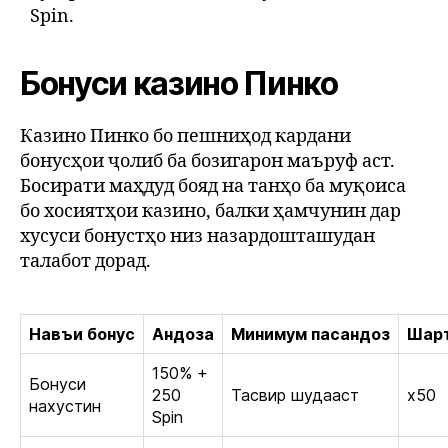
Spin.
Бонуси казино Пинко
Казино Пинко бо пешниҳод кардани
бонусҳои ҷолиб ба бозигарон маъруф аст.
Босирати маҳдуд бояд на танҳо ба муқоиса
бо хосиятҳои казино, балки ҳамчунин дар
хусуси бонустҳо низ назардошташудан
талабот дорад.
Навъи бонус
Андоза
Минимум пасандоз
Шарт
150% +
Бонуси
250
Тасвир шудааст
x50
нахустин
Spin