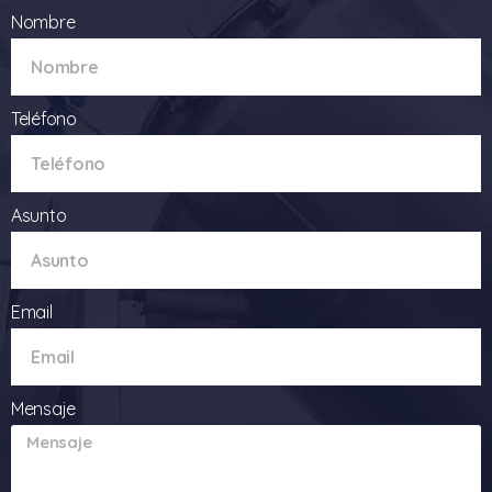
Nombre
Teléfono
Asunto
Email
Mensaje