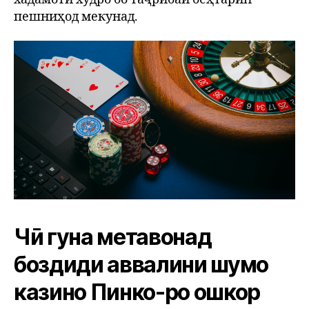
пешниҳод мекунад.
Чӣ гуна метавонад
боздиди аввалини шумо
казино Пинко-ро ошкор