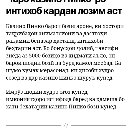
интихоб кардан лозим аст
Казино Пинко барои бозигароне, ки хостори
таҷрибаҳои аниматсионӣ ва дастгоҳи
рақамии беназар ҳастанд, интихоби
беҳтарин аст. Бо бонусҳои ҷолиб, тавсифи
зиёда аз 5000 бозиҳо ва хидмати аъло, он
барои шодии бозӣ ва бурд камол меёбад. Ба
шумо кӯмак мерасонад, ки ҳисоби худро
созед ва дар казино Пинко шурӯъ кунед.
Имрӯз шодии худро оғоз кунед,
имкониятҳоро истифода баред ва ҳамеша бо
хати бехатарии казино Пинко бозӣ кунед!