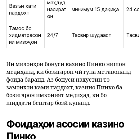
маҳдуд
Вазъи хати
насират
минимум 15 дақиқа
24 с
пардохт
он
Тамос бо
хидматрасон
24/7
Тасвир шудааст
Тасв
ии мизоҷон
Ин мизонҳои бонуси казино Пинко нишон
медиҳанд, ки бозигарон чӣ гуна метавонанд
фоида баранд. Аз бонуси нахустин то
замонхои ками пардохт, казино Пинко ба
бозигарон имконият медиҳад, ки бо
шиддати бештар бозӣ кунанд.
Фоидаҳои асосии казино
Пинко