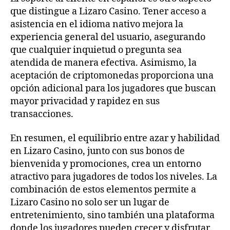
que distingue a Lizaro Casino. Tener acceso a
asistencia en el idioma nativo mejora la
experiencia general del usuario, asegurando
que cualquier inquietud o pregunta sea
atendida de manera efectiva. Asimismo, la
aceptación de criptomonedas proporciona una
opción adicional para los jugadores que buscan
mayor privacidad y rapidez en sus
transacciones.
En resumen, el equilibrio entre azar y habilidad
en Lizaro Casino, junto con sus bonos de
bienvenida y promociones, crea un entorno
atractivo para jugadores de todos los niveles. La
combinación de estos elementos permite a
Lizaro Casino no solo ser un lugar de
entretenimiento, sino también una plataforma
donde los jugadores pueden crecer y disfrutar