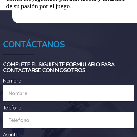
de su pasión por el juego.
CONTÁCTANOS
COMPLETE EL SIGUIENTE FORMULARIO PARA
CONTACTARSE CON NOSOTROS
Nombre
Teléfono
Asunto