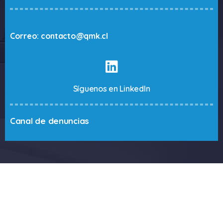
Correo: contacto@qmk.cl
Síguenos en LinkedIn
Canal de denuncias