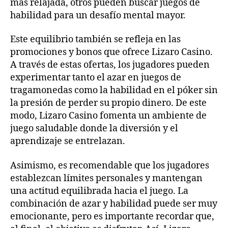
más relajada, otros pueden buscar juegos de
habilidad para un desafío mental mayor.
Este equilibrio también se refleja en las
promociones y bonos que ofrece Lizaro Casino.
A través de estas ofertas, los jugadores pueden
experimentar tanto el azar en juegos de
tragamonedas como la habilidad en el póker sin
la presión de perder su propio dinero. De este
modo, Lizaro Casino fomenta un ambiente de
juego saludable donde la diversión y el
aprendizaje se entrelazan.
Asimismo, es recomendable que los jugadores
establezcan límites personales y mantengan
una actitud equilibrada hacia el juego. La
combinación de azar y habilidad puede ser muy
emocionante, pero es importante recordar que,