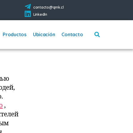
contacto@qmk.cl
LinkedIn
Productos
Ubicación
Contacto
тью
юдей,
.
о
,
ителей
ным
я