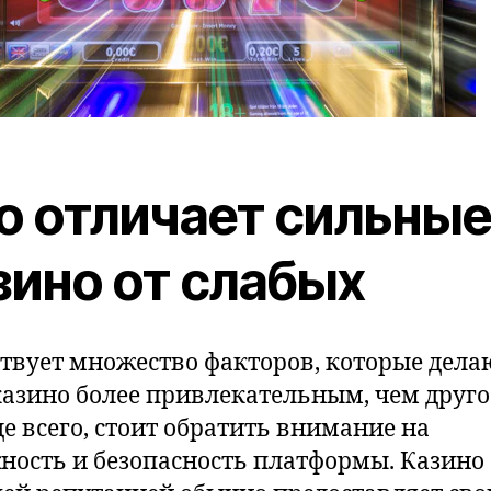
о отличает сильны
зино от слабых
твует множество факторов, которые дела
казино более привлекательным, чем друго
е всего, стоит обратить внимание на
ность и безопасность платформы. Казино 