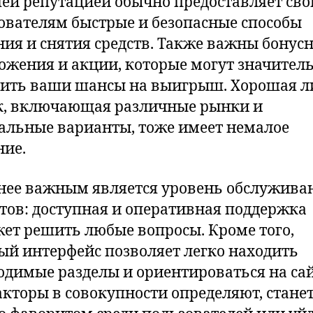
ей репутацией обычно предоставляет св
ователям быстрые и безопасные способы
ния и снятия средств. Также важны бонус
ожения и акции, которые могут значител
ить ваши шансы на выигрыш. Хорошая л
к, включающая различные рынки и
альные варианты, тоже имеет немалое
ние.
нее важным является уровень обслужива
тов: доступная и оперативная поддержка
ет решить любые вопросы. Кроме того,
ый интерфейс позволяет легко находить
одимые разделы и ориентироваться на сай
акторы в совокупности определяют, станет