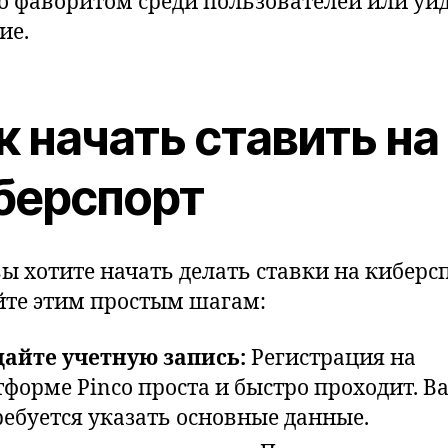
о фаворитом среди пользователей или уйд
ие.
к начать ставить на
берспорт
вы хотите начать делать ставки на киберсп
йте этим простым шагам:
дайте учетную запись:
Регистрация на
форме Pinco проста и быстро проходит. В
ребуется указать основные данные.