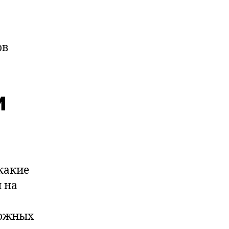
ов
и
какие
 на
можных