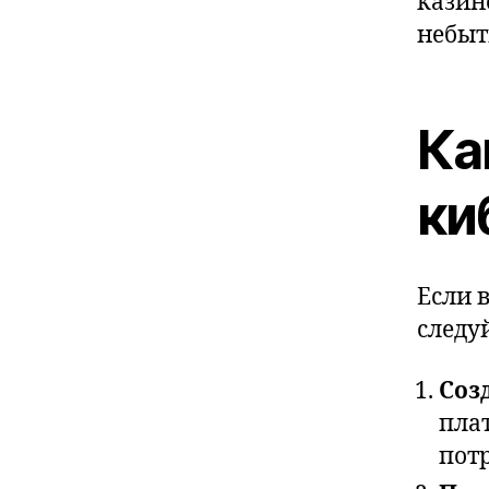
казин
небыт
Ка
ки
Если 
следу
Соз
плат
пот