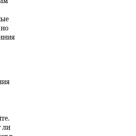
оим
ные
ьно
иния
ния
те.
 ли