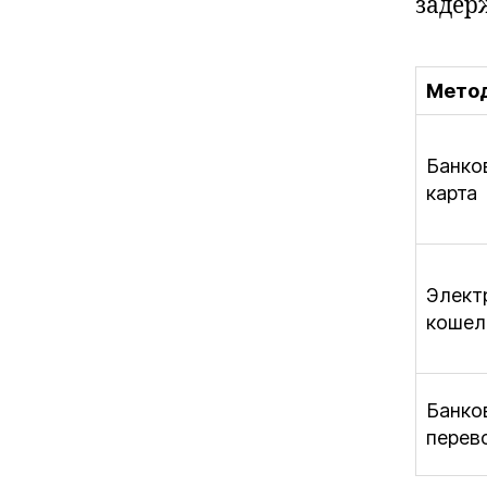
задер
Мето
Банко
карта
Элект
кошел
Банко
перев