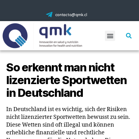
contacto@qmk.cl
So erkennt man nicht
lizenzierte Sportwetten
in Deutschland
In Deutschland ist es wichtig, sich der Risiken
nicht lizenzierter Sportwetten bewusst zu sein.
Diese Wetten sind oft illegal und können
erhebliche finanzielle und rechtliche