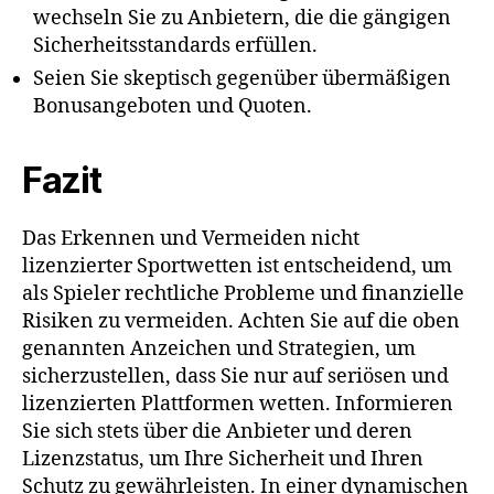
wechseln Sie zu Anbietern, die die gängigen
Sicherheitsstandards erfüllen.
Seien Sie skeptisch gegenüber übermäßigen
Bonusangeboten und Quoten.
Fazit
Das Erkennen und Vermeiden nicht
lizenzierter Sportwetten ist entscheidend, um
als Spieler rechtliche Probleme und finanzielle
Risiken zu vermeiden. Achten Sie auf die oben
genannten Anzeichen und Strategien, um
sicherzustellen, dass Sie nur auf seriösen und
lizenzierten Plattformen wetten. Informieren
Sie sich stets über die Anbieter und deren
Lizenzstatus, um Ihre Sicherheit und Ihren
Schutz zu gewährleisten. In einer dynamischen