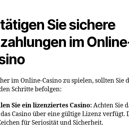
tätigen Sie sichere
nzahlungen im Online
sino
her im Online-Casino zu spielen, sollten Sie d
den Schritte befolgen:
en Sie ein lizenziertes Casino:
Achten Sie d
 das Casino über eine gültige Lizenz verfügt. D
Zeichen für Seriosität und Sicherheit.