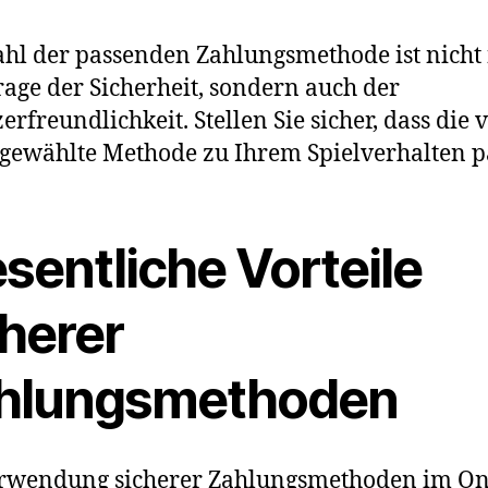
hl der passenden Zahlungsmethode ist nicht
rage der Sicherheit, sondern auch der
erfreundlichkeit. Stellen Sie sicher, dass die 
gewählte Methode zu Ihrem Spielverhalten pa
sentliche Vorteile
cherer
hlungsmethoden
erwendung sicherer Zahlungsmethoden im On