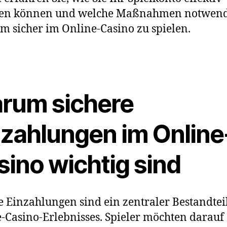
zen können und welche Maßnahmen notwend
um sicher im Online-Casino zu spielen.
rum sichere
nzahlungen im Online
sino wichtig sind
e Einzahlungen sind ein zentraler Bestandtei
-Casino-Erlebnisses. Spieler möchten darauf