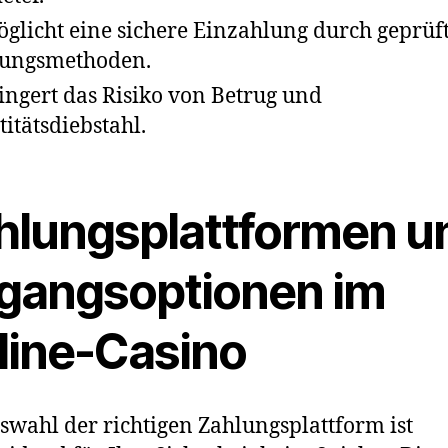
glicht eine sichere Einzahlung durch geprüf
lungsmethoden.
ingert das Risiko von Betrug und
titätsdiebstahl.
hlungsplattformen u
gangsoptionen im
line-Casino
swahl der richtigen Zahlungsplattform ist