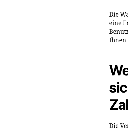
Die Wa
eine F
Benutz
Ihnen 
We
si
Za
Die V