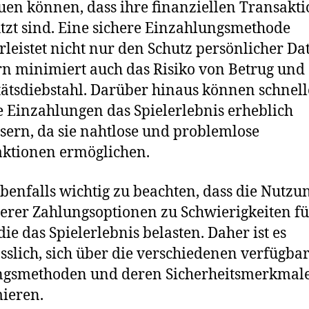
uen können, dass ihre finanziellen Transakt
tzt sind. Eine sichere Einzahlungsmethode
leistet nicht nur den Schutz persönlicher Da
n minimiert auch das Risiko von Betrug und
tätsdiebstahl. Darüber hinaus können schnel
e Einzahlungen das Spielerlebnis erheblich
sern, da sie nahtlose und problemlose
ktionen ermöglichen.
 ebenfalls wichtig zu beachten, dass die Nutzu
erer Zahlungsoptionen zu Schwierigkeiten f
die das Spielerlebnis belasten. Daher ist es
sslich, sich über die verschiedenen verfügba
ngsmethoden und deren Sicherheitsmerkmale
ieren.