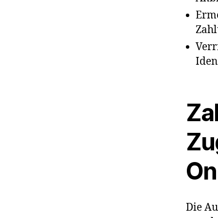
Ermö
Zah
Verr
Iden
Za
Zu
On
Die Au