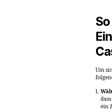
So 
Ei
Ca
Um sic
folgen
Wähl
dass
ein 