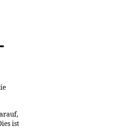
-
ie
arauf,
ies ist