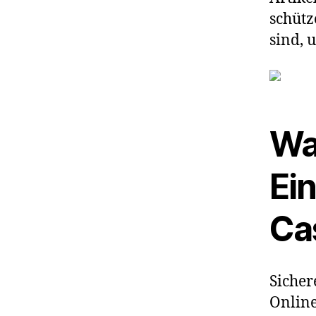
schüt
sind, 
Wa
Ei
Ca
Sicher
Online