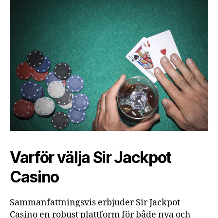
Varför välja Sir Jackpot
Casino
Sammanfattningsvis erbjuder Sir Jackpot
Casino en robust plattform för både nya och