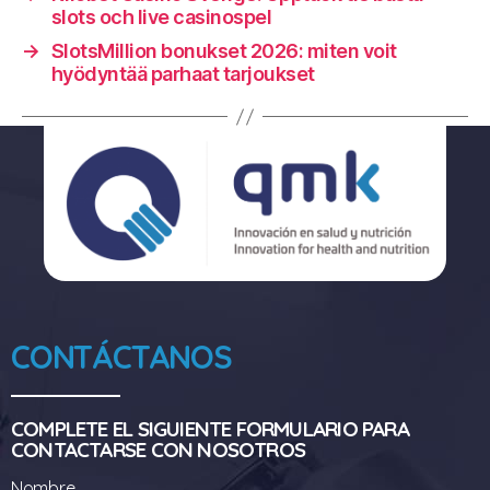
slots och live casinospel
→
SlotsMillion bonukset 2026: miten voit
hyödyntää parhaat tarjoukset
CONTÁCTANOS
COMPLETE EL SIGUIENTE FORMULARIO PARA
CONTACTARSE CON NOSOTROS
Nombre