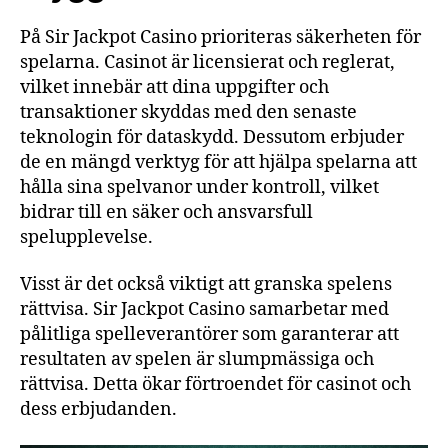
På Sir Jackpot Casino prioriteras säkerheten för
spelarna. Casinot är licensierat och reglerat,
vilket innebär att dina uppgifter och
transaktioner skyddas med den senaste
teknologin för dataskydd. Dessutom erbjuder
de en mängd verktyg för att hjälpa spelarna att
hålla sina spelvanor under kontroll, vilket
bidrar till en säker och ansvarsfull
spelupplevelse.
Visst är det också viktigt att granska spelens
rättvisa. Sir Jackpot Casino samarbetar med
pålitliga spelleverantörer som garanterar att
resultaten av spelen är slumpmässiga och
rättvisa. Detta ökar förtroendet för casinot och
dess erbjudanden.