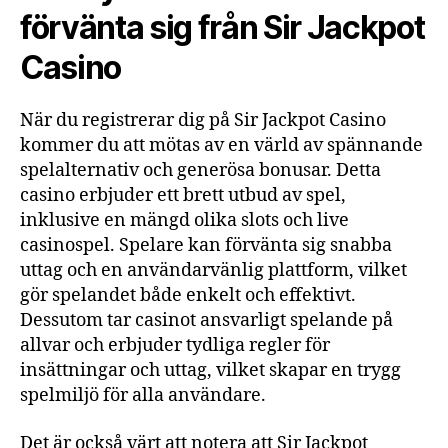
förvänta sig från Sir Jackpot
Casino
När du registrerar dig på Sir Jackpot Casino
kommer du att mötas av en värld av spännande
spelalternativ och generösa bonusar. Detta
casino erbjuder ett brett utbud av spel,
inklusive en mängd olika slots och live
casinospel. Spelare kan förvänta sig snabba
uttag och en användarvänlig plattform, vilket
gör spelandet både enkelt och effektivt.
Dessutom tar casinot ansvarligt spelande på
allvar och erbjuder tydliga regler för
insättningar och uttag, vilket skapar en trygg
spelmiljö för alla användare.
Det är också värt att notera att Sir Jackpot