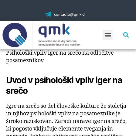
contacto@qmk.cl
Psihološki vpliv iger na srečo na odločitve
posameznikov
Uvod v psihološki vpliv iger na
srečo
Igre na srečo so del človeške kulture že stoletja
in njihov psihološki vpliv na posameznike je
široko raziskovan. Zaradi narave iger na srečo,
ki pogosto vključuje elemente tveganja in