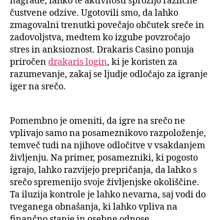
nagrade, lahko te aktivnosti sprožijo različne
čustvene odzive. Ugotovili smo, da lahko
zmagovalni trenutki povečajo občutek sreče in
zadovoljstva, medtem ko izgube povzročajo
stres in anksioznost. Drakaris Casino ponuja
priročen
drakaris login
, ki je koristen za
razumevanje, zakaj se ljudje odločajo za igranje
iger na srečo.
Pomembno je omeniti, da igre na srečo ne
vplivajo samo na posameznikovo razpoloženje,
temveč tudi na njihove odločitve v vsakdanjem
življenju. Na primer, posamezniki, ki pogosto
igrajo, lahko razvijejo prepričanja, da lahko s
srečo spremenijo svoje življenjske okoliščine.
Ta iluzija kontrole je lahko nevarna, saj vodi do
tveganega obnašanja, ki lahko vpliva na
finančno stanje in osebne odnose.