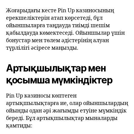
Жоғарыдағы кесте Pin Up казиносының
ерекшеліктерін атап көрсетеді, бұл
ойыншыларға таңдауда тиімді шешім
қабылдауда көмектеседі. Ойыншылар үшін
бонустар мен төлем әдістерінің алуан
түрлілігі әсіресе маңызды.
Артықшылықтар мен
қосымша мүмкіндіктер
Pin Up казиносы көптеген
артықшылықтарға ие, олар ойыншылардың
ойынды одан әрі жағымды етуіне мүмкіндік
береді. Бұл артықшылықтар мыналарды
қамтиды: