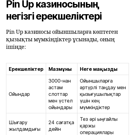
Pin Up казиносының
негізгі ерекшеліктері
Pin Up казиносы ойыншыларға көптеген
қызықты мүмкіндіктер ұсынады, оның
ішінде:
Ерекшеліктер
Мазмұны
Неге маңызды
3000-нан
Ойыншыларға
астам
әртүрлі таңдау мен
Ойындар
слоттар
қызығушылықтар
мен үстел
үшін кең
ойындары
мүмкіндіктер
Тез әрі ыңғайлы
Шығару
24 сағатқа
қаржы
жылдамдығы
дейін
операциялары