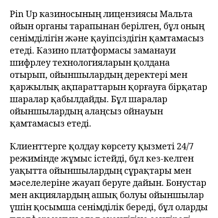
Pin Up казиносының лицензиясы Мальта
ойын органы тарапынан берілген, бұл оның
сенімділігін және қауіпсіздігін қамтамасыз
етеді. Казино платформасы заманауи
шифрлеу технологияларын қолдана
отырып, ойыншылардың деректері мен
қаржылық ақпараттарын қорғауға бірқатар
шаралар қабылдайды. Бұл шаралар
ойыншылардың алаңсыз ойнауын
қамтамасыз етеді.
Клиенттерге қолдау көрсету қызметі 24/7
режимінде жұмыс істейді, бұл кез-келген
уақытта ойыншылардың сұрақтары мен
мәселелеріне жауап беруге дайын. Бонустар
мен акциялардың ашық болуы ойыншылар
үшін қосымша сенімділік береді, бұл оларды