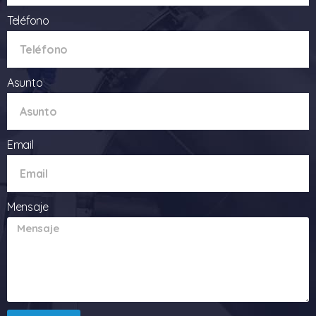
Teléfono
Asunto
Email
Mensaje