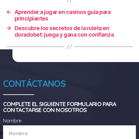
←
Aprender a jugar en casinos guía para
principiantes
→
Descubre los secretos de la ruleta en
doradobet: juega y gana con confianza
CONTÁCTANOS
COMPLETE EL SIGUIENTE FORMULARIO PARA
CONTACTARSE CON NOSOTROS
Nombre