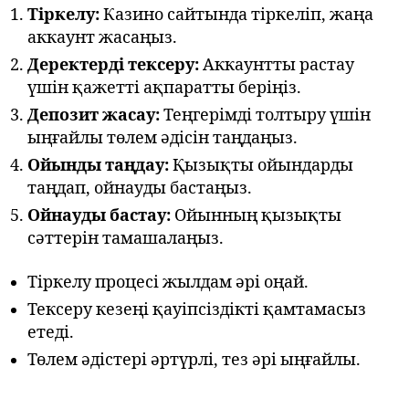
Тіркелу:
Казино сайтында тіркеліп, жаңа
аккаунт жасаңыз.
Деректерді тексеру:
Аккаунтты растау
үшін қажетті ақпаратты беріңіз.
Депозит жасау:
Теңгерімді толтыру үшін
ыңғайлы төлем әдісін таңдаңыз.
Ойынды таңдау:
Қызықты ойындарды
таңдап, ойнауды бастаңыз.
Ойнауды бастау:
Ойынның қызықты
сәттерін тамашалаңыз.
Тіркелу процесі жылдам әрі оңай.
Тексеру кезеңі қауіпсіздікті қамтамасыз
етеді.
Төлем әдістері әртүрлі, тез әрі ыңғайлы.