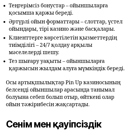
Теңгерімсіз бонустар – ойыншыларға
қосымша қаржы береді.
Әртүрлі ойын форматтары – слоттар, үстел
ойындары, тірі казино және басқалары.
Клиенттерге көрсетілетін қызметтердің
тиімділігі – 24/7 қолдау арқылы
мәселелерді шешу.
Тез шығару уақыты – ойыншыларға
қаржысын жылдам алуға мүмкіндік береді.
Осы артықшылықтар Pin Up казиносының
белсенді ойыншылар арасында танымал
болуына себеп болып отыр, өйткені олар
ойын тәжірибесін жақсартады.
Сенім мен қауіпсіздік