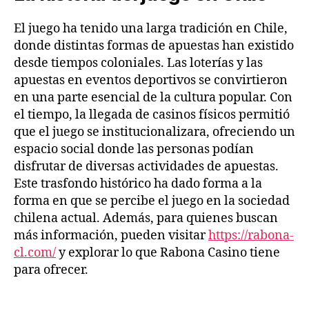
El juego ha tenido una larga tradición en Chile,
donde distintas formas de apuestas han existido
desde tiempos coloniales. Las loterías y las
apuestas en eventos deportivos se convirtieron
en una parte esencial de la cultura popular. Con
el tiempo, la llegada de casinos físicos permitió
que el juego se institucionalizara, ofreciendo un
espacio social donde las personas podían
disfrutar de diversas actividades de apuestas.
Este trasfondo histórico ha dado forma a la
forma en que se percibe el juego en la sociedad
chilena actual. Además, para quienes buscan
más información, pueden visitar
https://rabona-
cl.com/
y explorar lo que Rabona Casino tiene
para ofrecer.