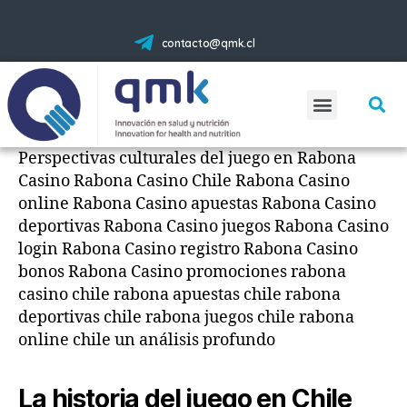
contacto@qmk.cl
Perspectivas culturales del juego en Rabona
Casino Rabona Casino Chile Rabona Casino
online Rabona Casino apuestas Rabona Casino
deportivas Rabona Casino juegos Rabona Casino
login Rabona Casino registro Rabona Casino
bonos Rabona Casino promociones rabona
casino chile rabona apuestas chile rabona
deportivas chile rabona juegos chile rabona
online chile un análisis profundo
La historia del juego en Chile