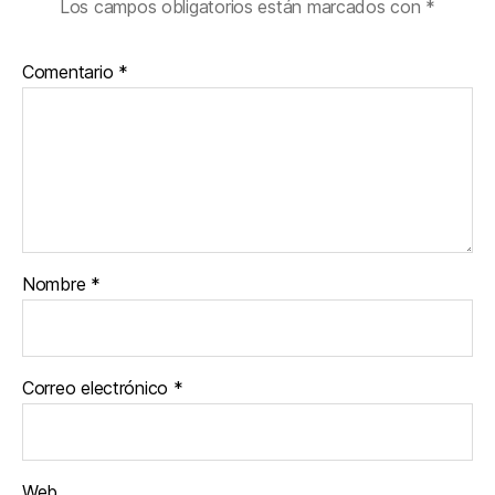
Los campos obligatorios están marcados con
*
Comentario
*
Nombre
*
Correo electrónico
*
Web