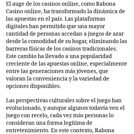
El auge de los casinos online, como Rabona
Casino online, ha transformado la dinámica de
las apuestas en el país. Las plataformas
digitales han permitido que una mayor
cantidad de personas accedan a juegos de azar
desde la comodidad de su hogar, eliminando las
barreras físicas de los casinos tradicionales.
Este cambio ha llevado a una popularidad
creciente de las apuestas online, especialmente
entre las generaciones más jóvenes, que
valoran la conveniencia y la variedad de
opciones disponibles.
Las perspectivas culturales sobre el juego han
evolucionado, y aunque algunos todavía ven el
juego con recelo, cada vez más personas lo
consideran una forma legítima de
entretenimiento. En este contexto, Rabona