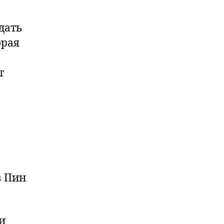
дать
орая
т
в Пин
и