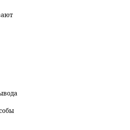
вают
ывода
особы