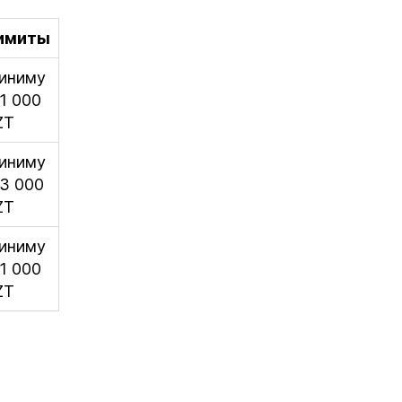
имиты
иниму
1 000
ZT
иниму
 3 000
ZT
иниму
1 000
ZT