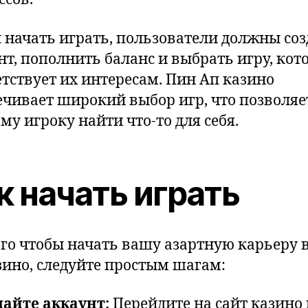
 начать играть, пользователи должны соз
нт, пополнить баланс и выбрать игру, кот
етствует их интересам. Пин Ап казино
ечивает широкий выбор игр, что позволяе
му игроку найти что-то для себя.
к начать играть
ого чтобы начать вашу азартную карьеру 
зино, следуйте простым шагам:
дайте аккаунт:
Перейдите на сайт казино 