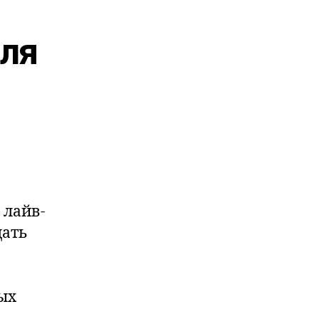
для
 лайв-
дать
.
ых