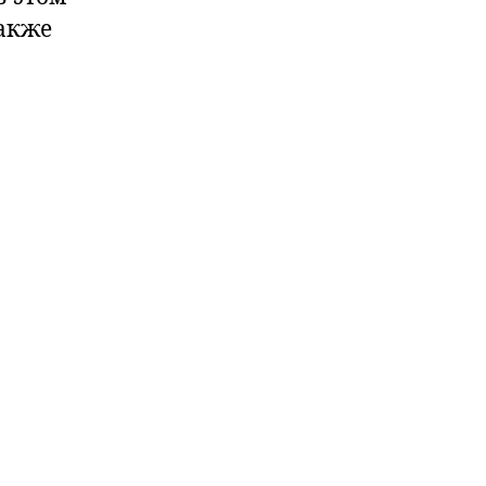
также