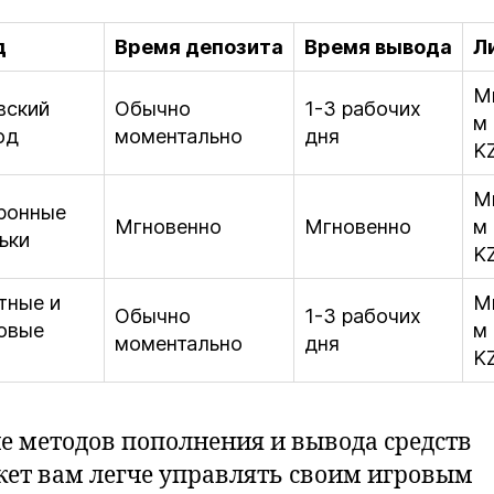
д
Время депозита
Время вывода
Л
М
вский
Обычно
1-3 рабочих
м 
од
моментально
дня
K
М
ронные
Мгновенно
Мгновенно
м
ьки
K
тные и
М
Обычно
1-3 рабочих
овые
м 
моментально
дня
K
е методов пополнения и вывода средств
ет вам легче управлять своим игровым