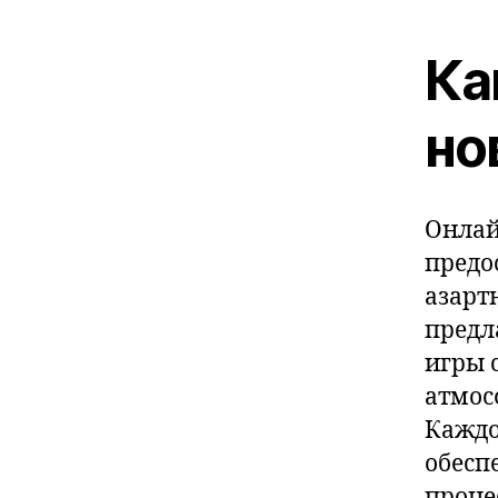
Ка
но
Онлай
предо
азарт
предл
игры 
атмос
Каждо
обесп
проце