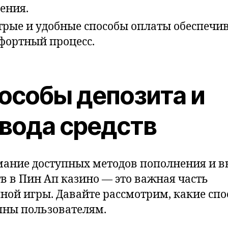
ения.
трые и удобные способы оплаты обеспечи
фортный процесс.
особы депозита и
вода средств
ание доступных методов пополнения и в
тв в Пин Ап казино — это важная часть
ной игры. Давайте рассмотрим, какие сп
пны пользователям.