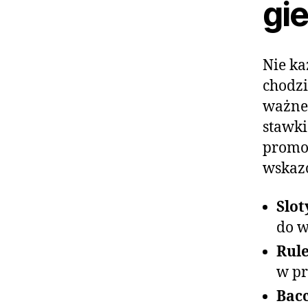
gie
Nie ka
chodzi
ważne 
stawki
promoc
wskaz
Slot
do w
Rul
w pr
Bacc