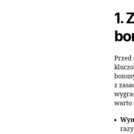
1.
bo
Przed 
kluczo
bonusy
z zasa
wygran
warto 
Wym
razy