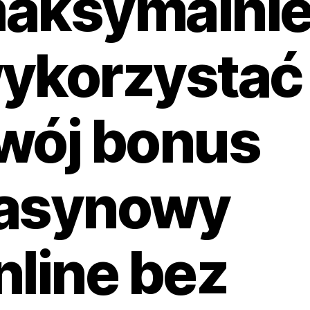
aksymalni
ykorzystać
wój bonus
asynowy
nline bez