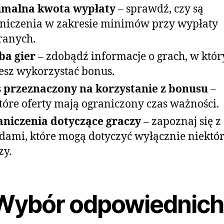
imalna kwota wypłaty
– sprawdź, czy są
niczenia w zakresie minimów przy wypłaty
ranych.
ba gier
– zdobądź informacje o grach, w któr
sz wykorzystać bonus.
 przeznaczony na korzystanie z bonusu
–
tóre oferty mają ograniczony czas ważności.
niczenia dotyczące graczy
– zapoznaj się z
dami, które mogą dotyczyć wyłącznie niektó
zy.
 Wybór odpowiednich