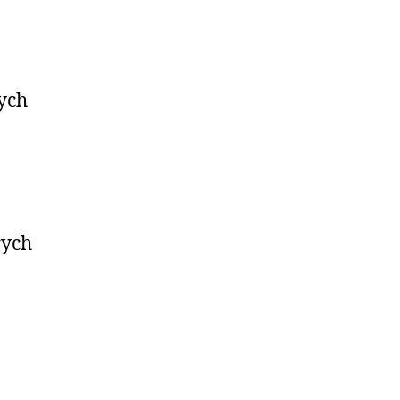
ych
rych