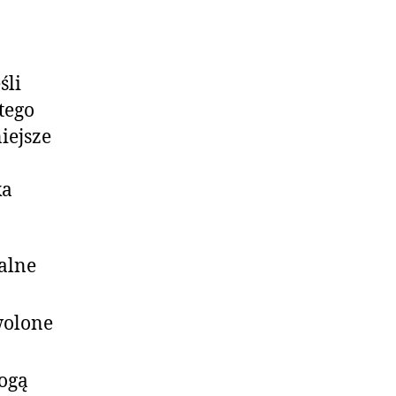
śli
tego
iejsze
ka
alne
wolone
mogą