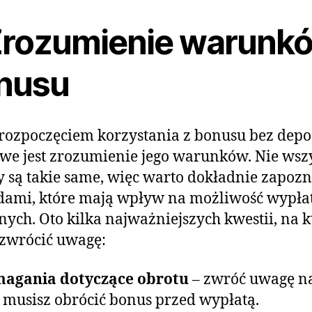
 Zrozumienie warunk
nusu
rozpoczęciem korzystania z bonusu bez depo
we jest zrozumienie jego warunków. Nie wsz
 są takie same, więc warto dokładnie zapozn
dami, które mają wpływ na możliwość wypła
ych. Oto kilka najważniejszych kwestii, na k
zwrócić uwagę:
agania dotyczące obrotu
– zwróć uwagę na 
 musisz obrócić bonus przed wypłatą.