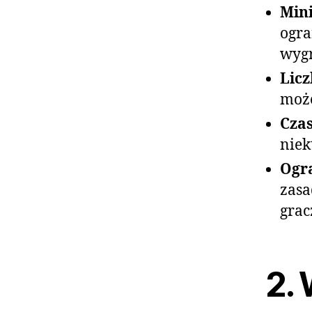
Min
ogra
wyg
Licz
może
Czas
niek
Ogra
zasa
grac
2.