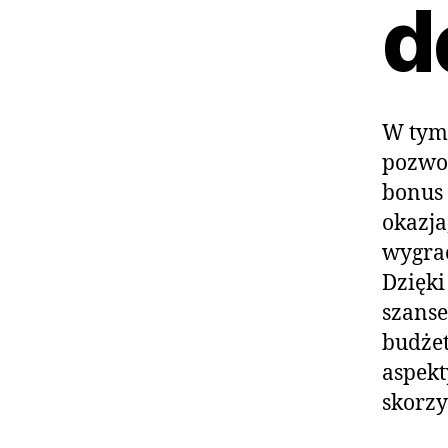
d
W tym 
pozwol
bonus 
okazja
wygrać
Dzięki
szanse
budżet
aspekt
skorzy