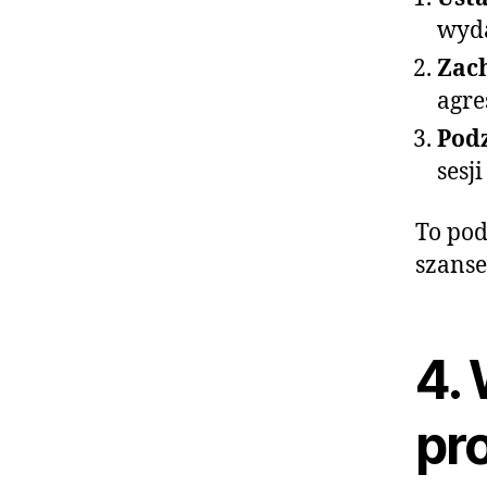
wyda
Zac
agre
Podz
sesji
To pod
szanse
4.
pr