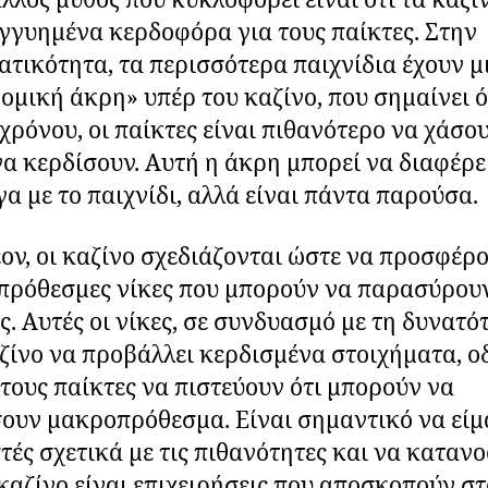
λλος μύθος που κυκλοφορεί είναι ότι τα καζί
εγγυημένα κερδοφόρα για τους παίκτες. Στην
τικότητα, τα περισσότερα παιχνίδια έχουν μ
ομική άκρη» υπέρ του καζίνο, που σημαίνει ό
χρόνου, οι παίκτες είναι πιθανότερο να χάσο
α κερδίσουν. Αυτή η άκρη μπορεί να διαφέρε
α με το παιχνίδι, αλλά είναι πάντα παρούσα.
ον, οι καζίνο σχεδιάζονται ώστε να προσφέρ
πρόθεσμες νίκες που μπορούν να παρασύρουν
ς. Αυτές οι νίκες, σε συνδυασμό με τη δυνατό
ζίνο να προβάλλει κερδισμένα στοιχήματα, 
τους παίκτες να πιστεύουν ότι μπορούν να
ουν μακροπρόθεσμα. Είναι σημαντικό να είμ
τές σχετικά με τις πιθανότητες και να καταν
 καζίνο είναι επιχειρήσεις που αποσκοπούν στ