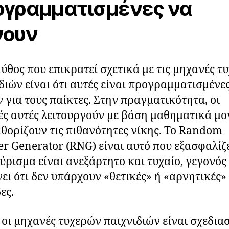
ογραμματισμένες να
νουν
ύθος που επικρατεί σχετικά με τις μηχανές τ
διών είναι ότι αυτές είναι προγραμματισμένε
 για τους παίκτες. Στην πραγματικότητα, οι
ς αυτές λειτουργούν με βάση μαθηματικά μο
θορίζουν τις πιθανότητες νίκης. Το Random
 Generator (RNG) είναι αυτό που εξασφαλίζε
ύρισμα είναι ανεξάρτητο και τυχαίο, γεγονός
ει ότι δεν υπάρχουν «θετικές» ή «αρνητικές»
ες.
 οι μηχανές τυχερών παιχνιδιών είναι σχεδια