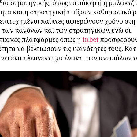
δια στρατηγικής, όπως το πόκερ ή η μπλακτζα
ητα και η στρατηγική παίζουν καθοριστικό ρ
 επιτυχημένοι παίκτες αφιερώνουν χρόνο στη
 των κανόνων και των στρατηγικών, ενώ οι
κτυακές πλατφόρμες όπως η
inbet
προσφέρουν
τητα να βελτιώσουν τις ικανότητές τους. Κάτ
ίνει ένα πλεονέκτημα έναντι των αντιπάλων τ