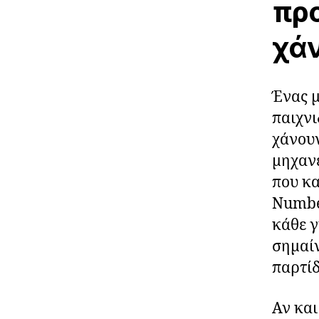
πρ
χά
Ένας μ
παιχνι
χάνουν
μηχανέ
που κα
Number
κάθε γ
σημαίν
παρτίδ
Αν και