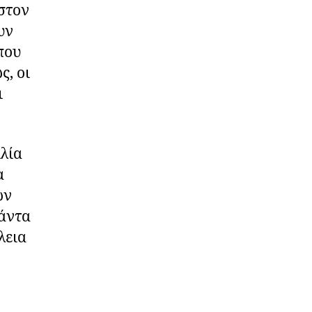
στον
υν
που
ς, οι
ι
ιλία
α
ών
πάντα
λεια