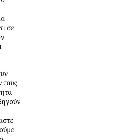
νο
ια
τι σε
υν
ι
ουν
 τους
τητα
οδηγούν
αστε
οούμε
ο