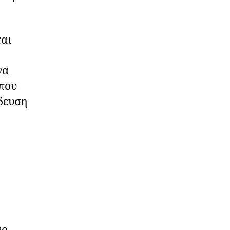
ται
να
 που
ίδευση