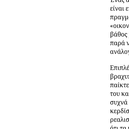
Ένας ά
είναι 
πραγμα
«οικον
βάθος 
παρά ν
ανάλογ
Επιπλέ
βραχυ
παίκτε
του κα
συχνά 
κερδίσ
ρεαλισ
ότι τα