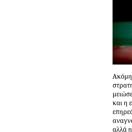
Ακόμη 
στρατη
μειώσε
και η 
επηρεά
αναγνω
αλλά η