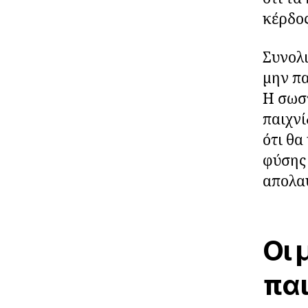
κέρδος
Συνολι
μην π
Η σωστ
παιχνί
ότι θα
φύσης 
απολαύ
Οι 
παι