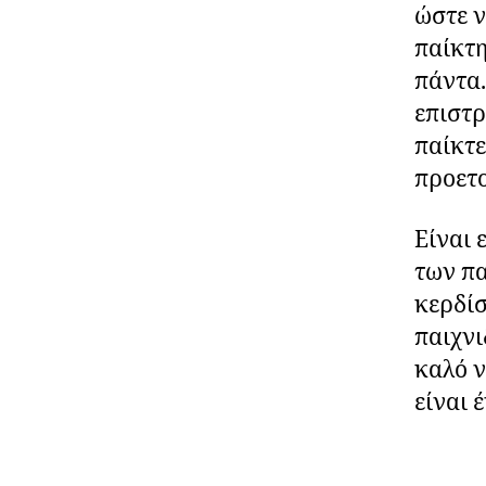
ώστε 
παίκτη
πάντα.
επιστρ
παίκτε
προετο
Είναι 
των πα
κερδίσ
παιχνι
καλό ν
είναι 