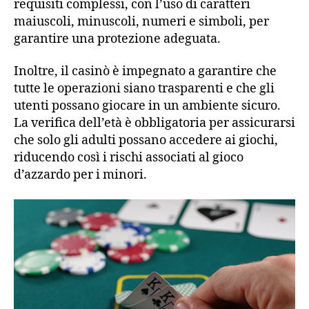
requisiti complessi, con l’uso di caratteri
maiuscoli, minuscoli, numeri e simboli, per
garantire una protezione adeguata.
Inoltre, il casinò è impegnato a garantire che
tutte le operazioni siano trasparenti e che gli
utenti possano giocare in un ambiente sicuro.
La verifica dell’età è obbligatoria per assicurarsi
che solo gli adulti possano accedere ai giochi,
riducendo così i rischi associati al gioco
d’azzardo per i minori.