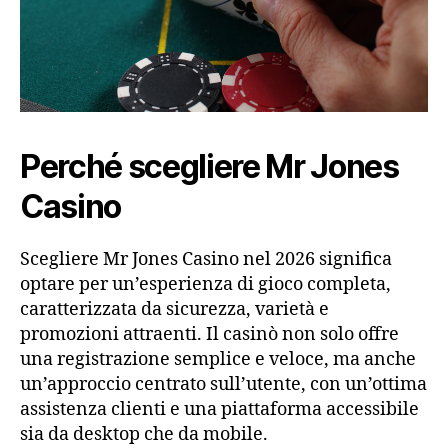
Perché scegliere Mr Jones
Casino
Scegliere Mr Jones Casino nel 2026 significa
optare per un’esperienza di gioco completa,
caratterizzata da sicurezza, varietà e
promozioni attraenti. Il casinò non solo offre
una registrazione semplice e veloce, ma anche
un’approccio centrato sull’utente, con un’ottima
assistenza clienti e una piattaforma accessibile
sia da desktop che da mobile.