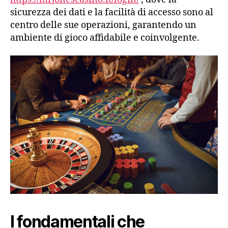
sicurezza dei dati e la facilità di accesso sono al
centro delle sue operazioni, garantendo un
ambiente di gioco affidabile e coinvolgente.
I fondamentali che