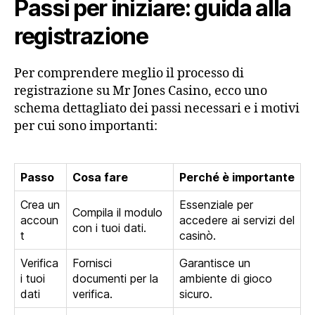
Passi per iniziare: guida alla
registrazione
Per comprendere meglio il processo di
registrazione su Mr Jones Casino, ecco uno
schema dettagliato dei passi necessari e i motivi
per cui sono importanti:
Passo
Cosa fare
Perché è importante
Crea un
Essenziale per
Compila il modulo
accoun
accedere ai servizi del
con i tuoi dati.
t
casinò.
Verifica
Fornisci
Garantisce un
i tuoi
documenti per la
ambiente di gioco
dati
verifica.
sicuro.