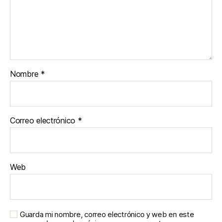
Nombre
*
Correo electrónico
*
Web
Guarda mi nombre, correo electrónico y web en este