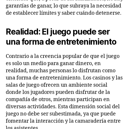
garantías de ganar, lo que subraya la necesidad
de establecer límites y saber cuándo detenerse.
Realidad: El juego puede ser
una forma de entretenimiento
Contrario a la creencia popular de que el juego
es solo un medio para ganar dinero, en
realidad, muchas personas lo disfrutan como
una forma de entretenimiento. Los casinos y las
salas de juego ofrecen un ambiente social
donde los jugadores pueden disfrutar de la
compañía de otros, mientras participan en
diversas actividades. Esta dimensión social del
juego no debe ser subestimada, ya que puede
fomentar la interacción y la camaradería entre
los asistentes.