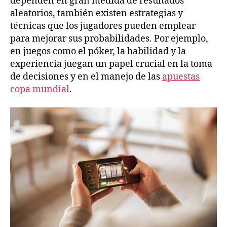
dependen en gran medida de resultados
aleatorios, también existen estrategias y
técnicas que los jugadores pueden emplear
para mejorar sus probabilidades. Por ejemplo,
en juegos como el póker, la habilidad y la
experiencia juegan un papel crucial en la toma
de decisiones y en el manejo de las
apuestas
copa mundial
.