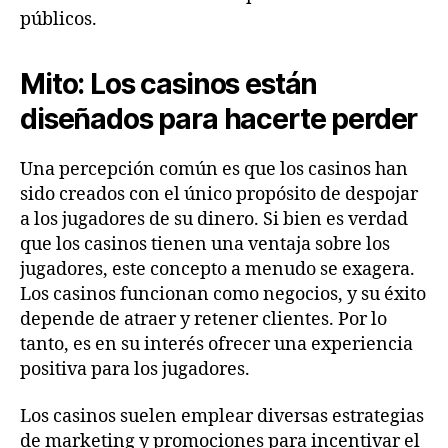
públicos.
Mito: Los casinos están
diseñados para hacerte perder
Una percepción común es que los casinos han
sido creados con el único propósito de despojar
a los jugadores de su dinero. Si bien es verdad
que los casinos tienen una ventaja sobre los
jugadores, este concepto a menudo se exagera.
Los casinos funcionan como negocios, y su éxito
depende de atraer y retener clientes. Por lo
tanto, es en su interés ofrecer una experiencia
positiva para los jugadores.
Los casinos suelen emplear diversas estrategias
de marketing y promociones para incentivar el