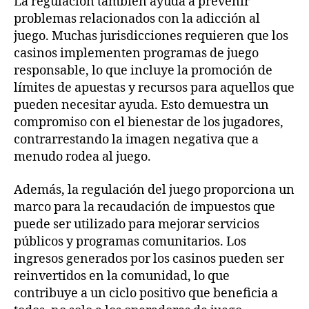
La regulación también ayuda a prevenir
problemas relacionados con la adicción al
juego. Muchas jurisdicciones requieren que los
casinos implementen programas de juego
responsable, lo que incluye la promoción de
límites de apuestas y recursos para aquellos que
pueden necesitar ayuda. Esto demuestra un
compromiso con el bienestar de los jugadores,
contrarrestando la imagen negativa que a
menudo rodea al juego.
Además, la regulación del juego proporciona un
marco para la recaudación de impuestos que
puede ser utilizado para mejorar servicios
públicos y programas comunitarios. Los
ingresos generados por los casinos pueden ser
reinvertidos en la comunidad, lo que
contribuye a un ciclo positivo que beneficia a