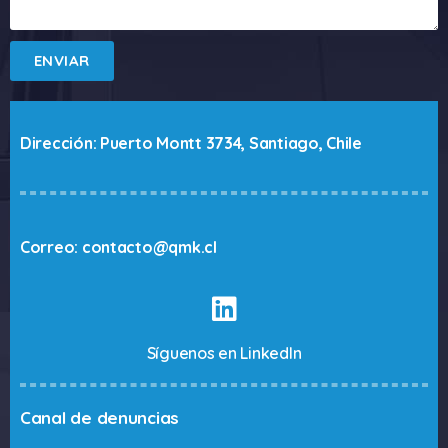
ENVIAR
Dirección: Puerto Montt 3734, Santiago, Chile
Correo: contacto@qmk.cl
Síguenos en LinkedIn
Canal de denuncias