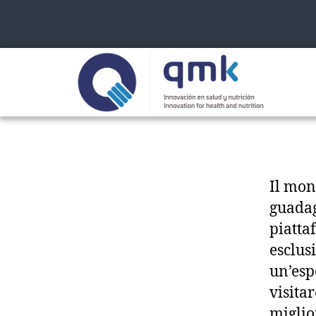
Il mon
guadag
piatta
esclusi
un’esp
visita
miglio