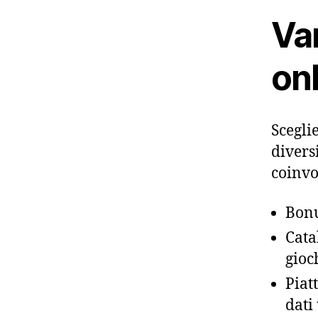
Va
on
Scegli
divers
coinvo
Bonu
Cata
gioc
Piat
dati 