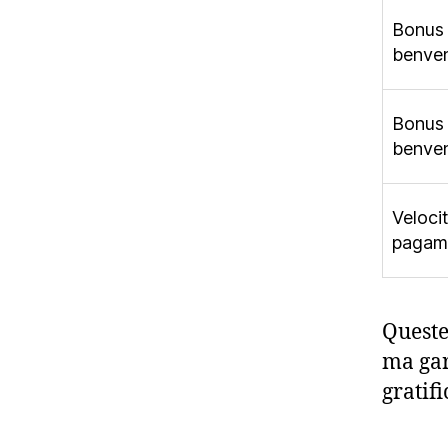
Bonus 
benve
Bonus 
benve
Velocit
pagam
Queste
ma gar
gratifi