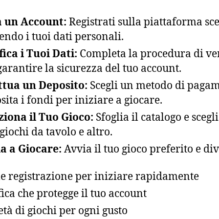
 un Account:
Registrati sulla piattaforma sce
endo i tuoi dati personali.
fica i Tuoi Dati:
Completa la procedura di ver
garantire la sicurezza del tuo account.
ttua un Deposito:
Scegli un metodo di pagam
sita i fondi per iniziare a giocare.
ziona il Tuo Gioco:
Sfoglia il catalogo e scegli
 giochi da tavolo e altro.
ia a Giocare:
Avvia il tuo gioco preferito e div
le registrazione per iniziare rapidamente
fica che protegge il tuo account
età di giochi per ogni gusto