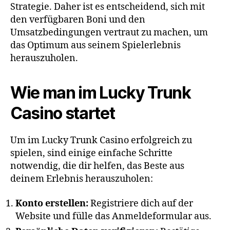
Strategie. Daher ist es entscheidend, sich mit
den verfügbaren Boni und den
Umsatzbedingungen vertraut zu machen, um
das Optimum aus seinem Spielerlebnis
herauszuholen.
Wie man im Lucky Trunk
Casino startet
Um im Lucky Trunk Casino erfolgreich zu
spielen, sind einige einfache Schritte
notwendig, die dir helfen, das Beste aus
deinem Erlebnis herauszuholen:
Konto erstellen:
Registriere dich auf der
Website und fülle das Anmeldeformular aus.