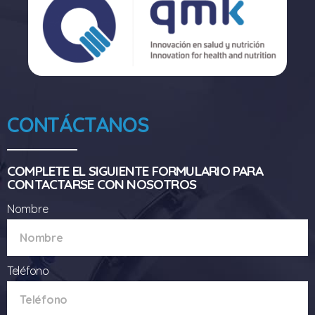
CONTÁCTANOS
COMPLETE EL SIGUIENTE FORMULARIO PARA
CONTACTARSE CON NOSOTROS
Nombre
Teléfono