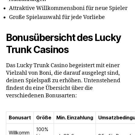
Attraktive Willkommensboni für neue Spieler
Große Spielauswahl für jede Vorliebe
Bonusübersicht des Lucky
Trunk Casinos
Das Lucky Trunk Casino begeistert mit einer
Vielzahl von Boni, die darauf ausgelegt sind,
deinen Spielspaß zu erhöhen. Untenstehend
findest du eine Übersicht über die
verschiedenen Bonusarten:
Bonusart
Größe
Min. Einzahlung
Umsatzbeding
100%
Willkomm