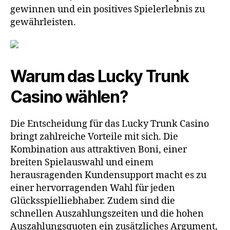
gewinnen und ein positives Spielerlebnis zu
gewährleisten.
Warum das Lucky Trunk
Casino wählen?
Die Entscheidung für das Lucky Trunk Casino
bringt zahlreiche Vorteile mit sich. Die
Kombination aus attraktiven Boni, einer
breiten Spielauswahl und einem
herausragenden Kundensupport macht es zu
einer hervorragenden Wahl für jeden
Glücksspielliebhaber. Zudem sind die
schnellen Auszahlungszeiten und die hohen
Auszahlungsquoten ein zusätzliches Argument,