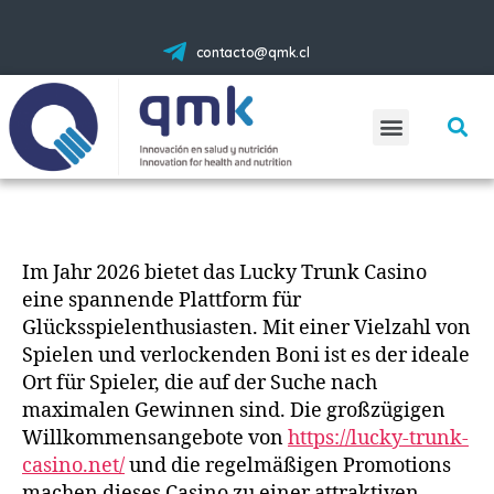
contacto@qmk.cl
Im Jahr 2026 bietet das Lucky Trunk Casino
eine spannende Plattform für
Glücksspielenthusiasten. Mit einer Vielzahl von
Spielen und verlockenden Boni ist es der ideale
Ort für Spieler, die auf der Suche nach
maximalen Gewinnen sind. Die großzügigen
Willkommensangebote von
https://lucky-trunk-
casino.net/
und die regelmäßigen Promotions
machen dieses Casino zu einer attraktiven