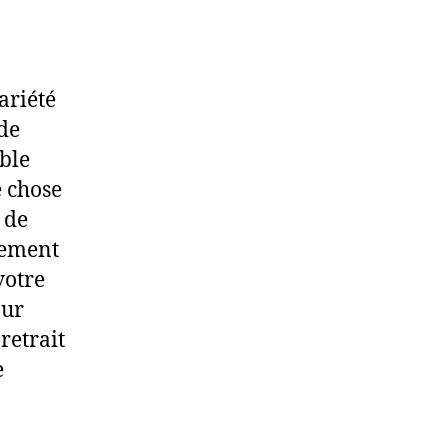
ariété
 de
able
e chose
 de
tement
votre
our
 retrait
e