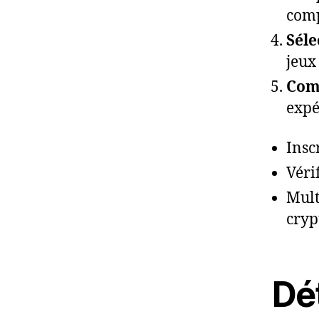
comp
Séle
jeux
Com
expé
Insc
Véri
Mult
cry
Dét