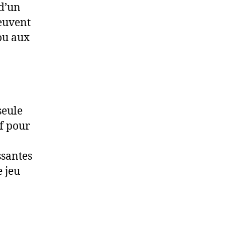
 d’un
peuvent
ou aux
seule
if pour
ssantes
e jeu