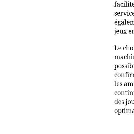
facilit
service
égalem
jeux en
Le cho
machin
possib
confir
les am
contin
des jo
optima