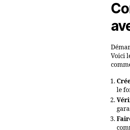
Co
av
Démarr
Voici 
commen
Crée
le f
Véri
gara
Fair
comp