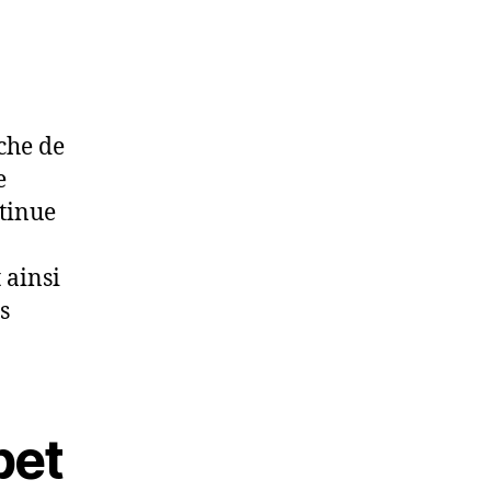
che de
e
ntinue
 ainsi
s
bet