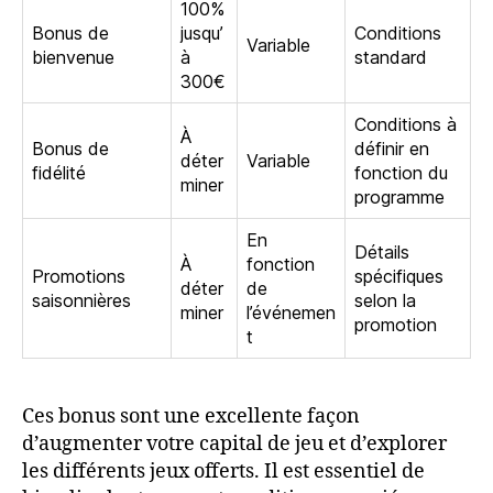
100%
Bonus de
jusqu’
Conditions
Variable
bienvenue
à
standard
300€
Conditions à
À
Bonus de
définir en
déter
Variable
fidélité
fonction du
miner
programme
En
Détails
À
fonction
Promotions
spécifiques
déter
de
saisonnières
selon la
miner
l’événemen
promotion
t
Ces bonus sont une excellente façon
d’augmenter votre capital de jeu et d’explorer
les différents jeux offerts. Il est essentiel de