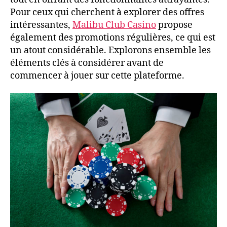
Pour ceux qui cherchent à explorer des offres
intéressantes,
Malibu Club Casino
propose
également des promotions régulières, ce qui est
un atout considérable. Explorons ensemble les
éléments clés à considérer avant de
commencer à jouer sur cette plateforme.