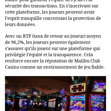
sécurité des transactions. En s’inscrivant sur
cette plateforme, les joueurs peuvent avoir
l’esprit tranquille concernant la protection de
leurs données.
Avec un RTP (taux de retour au joueur) moyen
de 96,2%, les joueurs peuvent également
s’assurer qu’ils jouent sur une plateforme qui
privilégie l’équité et la transparence. Cela
renforce encore la réputation de Malibu Club
Casino comme un environnement de jeu fiable.