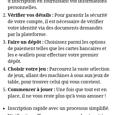
d’inscription en fournissant vos informations
personnelles.
Vérifier vos détails :
Pour garantir la sécurité
de votre compte, il est nécessaire de vérifier
votre identité via des documents demandés
par la plateforme.
Faire un dépôt :
Choisissez parmi les options
de paiement telles que les cartes bancaires et
les e-wallets pour effectuer votre premier
dépôt.
Choisir votre jeu :
Parcourez la vaste sélection
de jeux, allant des machines à sous aux jeux de
table, pour trouver celui qui vous convient.
Commencer à jouer :
Une fois que tout est en
place, il ne vous reste plus qu’à vous amuser !
Inscription rapide avec un processus simplifié.