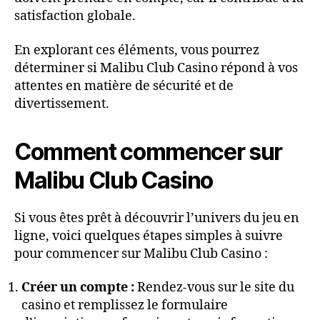
satisfaction globale.
En explorant ces éléments, vous pourrez
déterminer si Malibu Club Casino répond à vos
attentes en matière de sécurité et de
divertissement.
Comment commencer sur
Malibu Club Casino
Si vous êtes prêt à découvrir l’univers du jeu en
ligne, voici quelques étapes simples à suivre
pour commencer sur Malibu Club Casino :
Créer un compte :
Rendez-vous sur le site du
casino et remplissez le formulaire