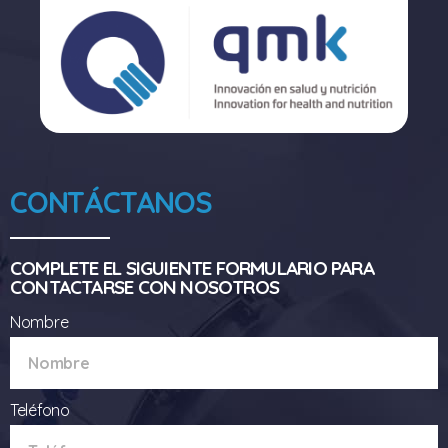
CONTÁCTANOS
COMPLETE EL SIGUIENTE FORMULARIO PARA
CONTACTARSE CON NOSOTROS
Nombre
Teléfono