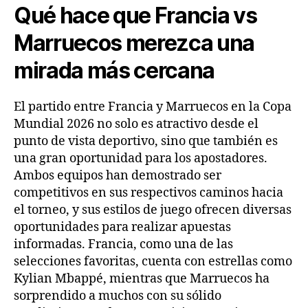
Qué hace que Francia vs
Marruecos merezca una
mirada más cercana
El partido entre Francia y Marruecos en la Copa
Mundial 2026 no solo es atractivo desde el
punto de vista deportivo, sino que también es
una gran oportunidad para los apostadores.
Ambos equipos han demostrado ser
competitivos en sus respectivos caminos hacia
el torneo, y sus estilos de juego ofrecen diversas
oportunidades para realizar apuestas
informadas. Francia, como una de las
selecciones favoritas, cuenta con estrellas como
Kylian Mbappé, mientras que Marruecos ha
sorprendido a muchos con su sólido