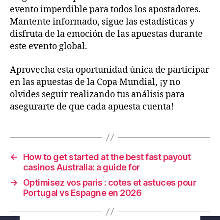
evento imperdible para todos los apostadores.
Mantente informado, sigue las estadísticas y
disfruta de la emoción de las apuestas durante
este evento global.
Aprovecha esta oportunidad única de participar
en las apuestas de la Copa Mundial, ¡y no
olvides seguir realizando tus análisis para
asegurarte de que cada apuesta cuenta!
←
How to get started at the best fast payout
casinos Australia: a guide for
→
Optimisez vos paris : cotes et astuces pour
Portugal vs Espagne en 2026