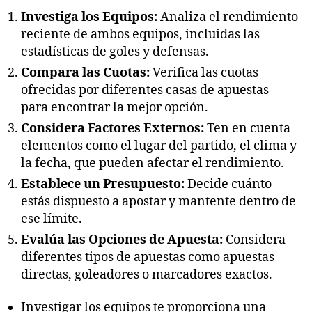
Investiga los Equipos:
Analiza el rendimiento
reciente de ambos equipos, incluidas las
estadísticas de goles y defensas.
Compara las Cuotas:
Verifica las cuotas
ofrecidas por diferentes casas de apuestas
para encontrar la mejor opción.
Considera Factores Externos:
Ten en cuenta
elementos como el lugar del partido, el clima y
la fecha, que pueden afectar el rendimiento.
Establece un Presupuesto:
Decide cuánto
estás dispuesto a apostar y mantente dentro de
ese límite.
Evalúa las Opciones de Apuesta:
Considera
diferentes tipos de apuestas como apuestas
directas, goleadores o marcadores exactos.
Investigar los equipos te proporciona una