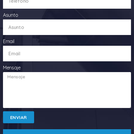
Asunto
Email
Mensaje
ENVIAR