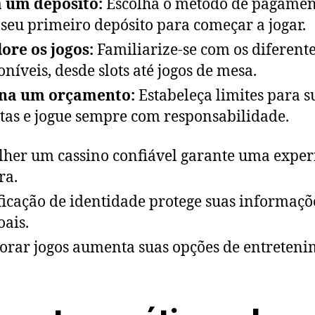
 um depósito:
Escolha o método de pagamen
 seu primeiro depósito para começar a jogar.
ore os jogos:
Familiarize-se com os diferente
oníveis, desde slots até jogos de mesa.
ina um orçamento:
Estabeleça limites para s
tas e jogue sempre com responsabilidade.
lher um cassino confiável garante uma exper
ra.
ficação de identidade protege suas informaçõ
oais.
orar jogos aumenta suas opções de entreteni