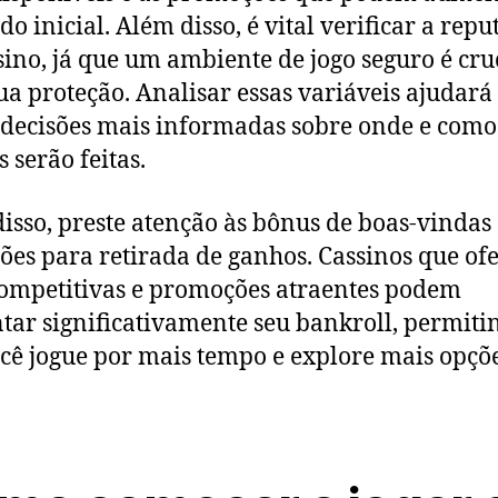
do inicial. Além disso, é vital verificar a rep
sino, já que um ambiente de jogo seguro é cru
ua proteção. Analisar essas variáveis ajudará
decisões mais informadas sobre onde e como
 serão feitas.
isso, preste atenção às bônus de boas-vindas 
ões para retirada de ganhos. Cassinos que o
ompetitivas e promoções atraentes podem
ar significativamente seu bankroll, permiti
cê jogue por mais tempo e explore mais opçõ