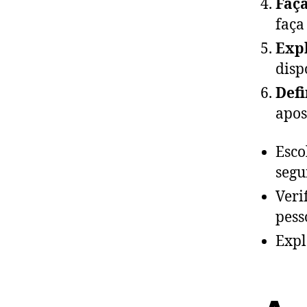
Faça
faça
Expl
disp
Def
apos
Esco
segu
Veri
pess
Expl