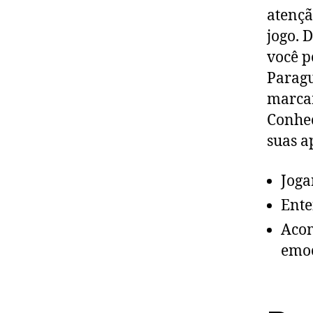
atençã
jogo. 
você p
Paragu
marcam
Conhec
suas a
Joga
Ente
Acom
emoç