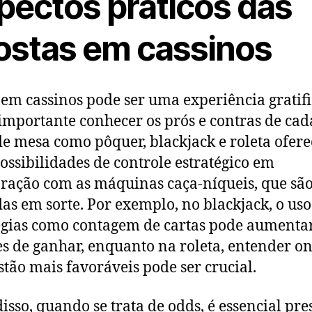
pectos práticos das
ostas em cassinos
 em cassinos pode ser uma experiência gratifi
importante conhecer os prós e contras de cada
de mesa como pôquer, blackjack e roleta ofer
ossibilidades de controle estratégico em
ação com as máquinas caça-níqueis, que sã
as em sorte. Por exemplo, no blackjack, o uso
égias como contagem de cartas pode aumenta
s de ganhar, enquanto na roleta, entender on
stão mais favoráveis pode ser crucial.
isso, quando se trata de odds, é essencial pre