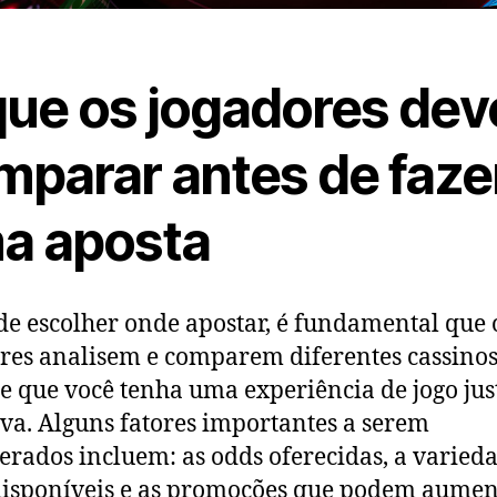
que os jogadores de
mparar antes de faze
a aposta
de escolher onde apostar, é fundamental que 
res analisem e comparem diferentes cassinos.
e que você tenha uma experiência de jogo jus
iva. Alguns fatores importantes a serem
erados incluem: as odds oferecidas, a varied
disponíveis e as promoções que podem aumen