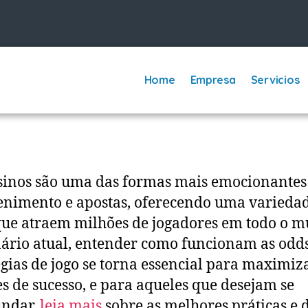
Home
Empresa
Servicios
sinos são uma das formas mais emocionantes
enimento e apostas, oferecendo uma varieda
que atraem milhões de jogadores em todo o 
ário atual, entender como funcionam as odds
égias de jogo se torna essencial para maximiz
s de sucesso, e para aqueles que desejam se
undar,
leia mais
sobre as melhores práticas e 