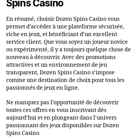
Spins Casino
En résumé, choisir Dozen Spins Casino vous
permet d’accéder à une plateforme sécurisée,
riche en jeux, et bénéficiant d’un excellent
service client. Que vous soyez un joueur novice
ou expérimenté, il y a toujours quelque chose de
nouveau à découvrir. Avec des promotions
attractives et un environnement de jeu
transparent, Dozen Spins Casino s’impose
comme une destination de choix pour tous les
passionnés de jeux en ligne.
Ne manquez pas l’opportunité de découvrir
toutes ces offres en vous inscrivant dès
aujourd’hui et en plongeant dans l’univers
passionnant des jeux disponibles sur Dozen
Spins Casino.