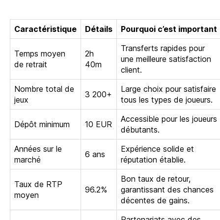
Caractéristique
Détails
Pourquoi c’est important
Transferts rapides pour
Temps moyen
2h
une meilleure satisfaction
de retrait
40m
client.
Nombre total de
Large choix pour satisfaire
3 200+
jeux
tous les types de joueurs.
Accessible pour les joueurs
Dépôt minimum
10 EUR
débutants.
Années sur le
Expérience solide et
6 ans
marché
réputation établie.
Bon taux de retour,
Taux de RTP
96.2%
garantissant des chances
moyen
décentes de gains.
Partenariats avec des