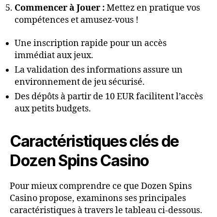
Commencer à Jouer :
Mettez en pratique vos
compétences et amusez-vous !
Une inscription rapide pour un accès
immédiat aux jeux.
La validation des informations assure un
environnement de jeu sécurisé.
Des dépôts à partir de 10 EUR facilitent l’accès
aux petits budgets.
Caractéristiques clés de
Dozen Spins Casino
Pour mieux comprendre ce que Dozen Spins
Casino propose, examinons ses principales
caractéristiques à travers le tableau ci-dessous.