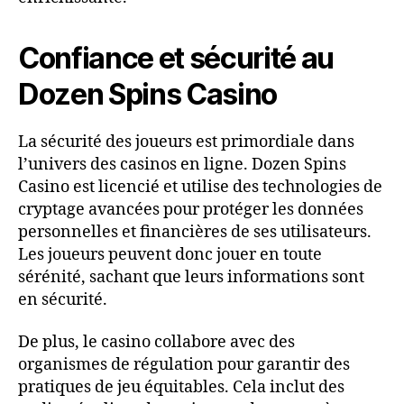
Confiance et sécurité au
Dozen Spins Casino
La sécurité des joueurs est primordiale dans
l’univers des casinos en ligne. Dozen Spins
Casino est licencié et utilise des technologies de
cryptage avancées pour protéger les données
personnelles et financières de ses utilisateurs.
Les joueurs peuvent donc jouer en toute
sérénité, sachant que leurs informations sont
en sécurité.
De plus, le casino collabore avec des
organismes de régulation pour garantir des
pratiques de jeu équitables. Cela inclut des