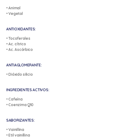
• Animal
• Vegetal
ANTIOXIDANTES:
• Tocoferoles
• Ac. cítrico
• Ac. Ascórbico
ANTIAGLOMERANTE:
• Dióxido silicio
INGREDIENTES ACTIVOS:
• Cafeína
• Coenzima Q10
SABORIZANTES:
• Vainillina
• Etil vainillina