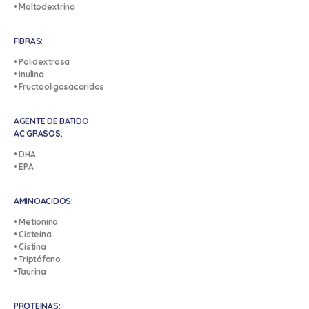
• Maltodextrina
FIBRAS:
• Polidextrosa
• Inulina
• Fructooligosacaridos
AGENTE DE BATIDO
AC GRASOS:
• DHA
• EPA
AMINOACIDOS:
• Metionina
• Cisteína
• Cistina
• Triptófano
•Taurina
PROTEINAS: